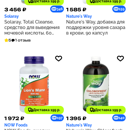
Доставка 199 р.
Доставка 199 р.
3 456 ₽
1 585 ₽
346
159
Solaray
Nature's Way
Solaray, Total Cleanse,
Nature's Way, добавка для
средство для выведения
поддержки уровня сахара
мочевой кислоты, 60
в крови, 90 капсул
растительных капсул
5
1 отзыв
Доставка 199 р.
Доставка 199 р.
1 972 ₽
1 395 ₽
197
140
NOW Foods
Nature's Way