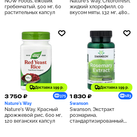
NOW Foods, ежовик
Nature's Way, Chlorofresh,
гребенчатый, 500 мг, 60
жидкий хлорофилл, со
растительных капсул
вкусом мяты, 132 мг, 480
мл (16 жидк. унций) (132 мг
в 2 ст. л.)
Доставка 199 р.
Доставка 199 р.
3 750 ₽
1 830 ₽
375
183
Nature's Way
Swanson
Nature's Way, Красный
Swanson, Экстракт
дрожжевой рис, 600 мг,
розмарина,
120 веганских капсул
стандартизированный,
500 мг, 60 капсул