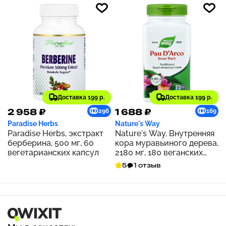
Доставка 199 р.
Доставка 199 р.
2 958 ₽
1 688 ₽
296
169
Paradise Herbs
Nature's Way
Paradise Herbs, экстракт
Nature's Way, Внутренняя
берберина, 500 мг, 60
кора муравьиного дерева,
вегетарианских капсул
2180 мг, 180 веганских
капсул (545 мг на капсулу)
5
1 отзыв