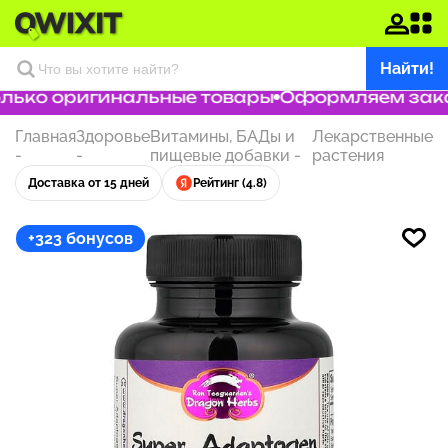
Найти!
ько оригинальные товары
Оформляем заказ 
Главная
Здоровье
Витамины, БАДы и
Лекарственные
-
-
пищевые добавки
-
растения
Доставка от 15 дней
Рейтинг (4.8)
+323 бонусов