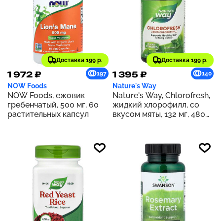
Доставка 199 р.
Доставка 199 р.
1 972 ₽
1 395 ₽
197
140
NOW Foods
Nature's Way
NOW Foods, ежовик
Nature's Way, Chlorofresh,
гребенчатый, 500 мг, 60
жидкий хлорофилл, со
растительных капсул
вкусом мяты, 132 мг, 480
мл (16 жидк. унций) (132 мг
в 2 ст. л.)