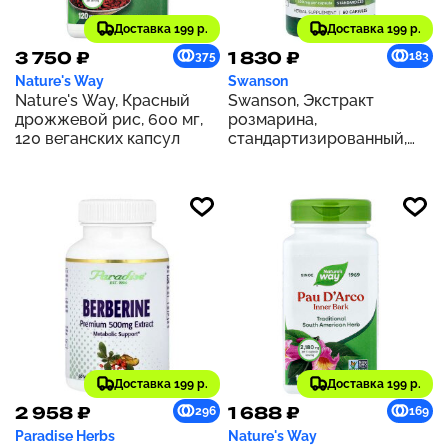
Доставка 199 р.
Доставка 199 р.
3 750 ₽
1 830 ₽
375
183
Nature's Way
Swanson
Nature's Way, Красный
Swanson, Экстракт
дрожжевой рис, 600 мг,
розмарина,
120 веганских капсул
стандартизированный,
500 мг, 60 капсул
Доставка 199 р.
Доставка 199 р.
2 958 ₽
1 688 ₽
296
169
Paradise Herbs
Nature's Way