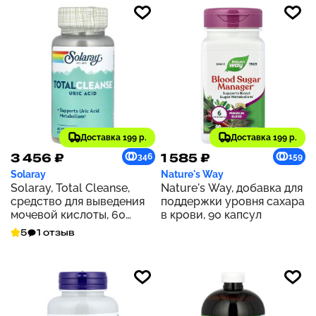
Доставка 199 р.
Доставка 199 р.
3 456 ₽
1 585 ₽
346
159
Solaray
Nature's Way
Solaray, Total Cleanse,
Nature's Way, добавка для
средство для выведения
поддержки уровня сахара
мочевой кислоты, 60
в крови, 90 капсул
растительных капсул
5
1 отзыв