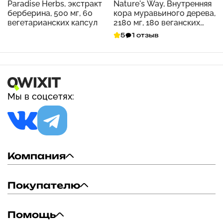
Paradise Herbs, экстракт
Nature's Way, Внутренняя
берберина, 500 мг, 60
кора муравьиного дерева,
вегетарианских капсул
2180 мг, 180 веганских
капсул (545 мг на капсулу)
5
1 отзыв
Мы в соцсетях:
Компания
Покупателю
Помощь