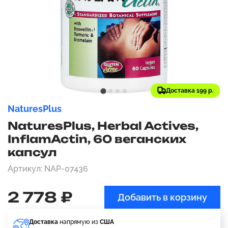
Доставка 199 р.
NaturesPlus
NaturesPlus, Herbal Actives,
InflamActin, 60 веганских
капсул
Артикул: NAP-07436
2 778 ₽
Добавить в корзину
Доставка
напрямую из
США