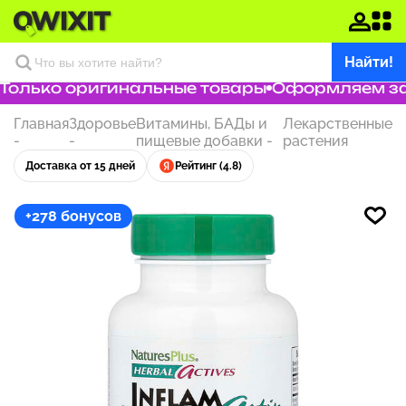
Найти!
олько оригинальные товары
Оформляем зака
Главная
Здоровье
Витамины, БАДы и
Лекарственные
-
-
пищевые добавки
-
растения
Доставка от 15 дней
Рейтинг (4.8)
+278 бонусов