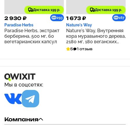
Доставка 199 р.
Доставка 199 р.
2 930 ₽
1 673 ₽
293
167
Paradise Herbs
Nature's Way
Paradise Herbs, экстракт
Nature's Way, Внутренняя
берберина, 500 мг, 60
кора муравьиного дерева,
вегетарианских капсул
2180 мг, 180 веганских
капсул (545 мг на капсулу)
5
1 отзыв
Мы в соцсетях:
Компания