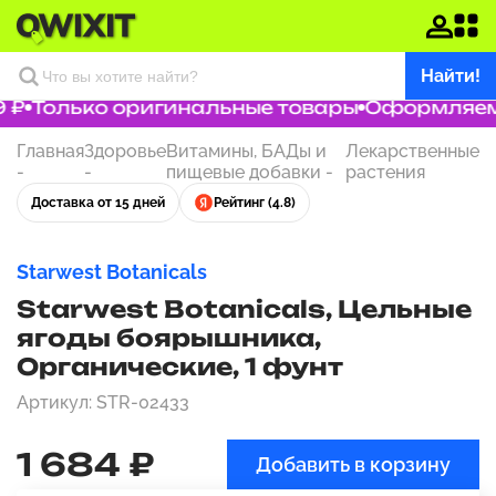
Найти!
 ₽
Только оригинальные товары
Оформляем з
Главная
Здоровье
Витамины, БАДы и
Лекарственные
-
-
пищевые добавки
-
растения
Доставка от 15 дней
Рейтинг (4.8)
Starwest Botanicals
Starwest Botanicals, Цельные
ягоды боярышника,
Органические, 1 фунт
Артикул: STR-02433
1 684 ₽
Добавить в корзину