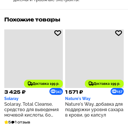
Похожие товары
Доставка 199 р.
Доставка 199 р.
3 425 ₽
1 571 ₽
343
157
Solaray
Nature's Way
Solaray, Total Cleanse,
Nature's Way, добавка для
средство для выведения
поддержки уровня сахара
мочевой кислоты, 60
в крови, 90 капсул
растительных капсул
5
1 отзыв