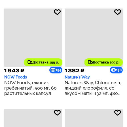
Доставка 199 р.
Доставка 199 р.
1 943 ₽
1 382 ₽
194
138
NOW Foods
Nature's Way
NOW Foods, ежовик
Nature's Way, Chlorofresh,
гребенчатый, 500 мг, 60
жидкий хлорофилл, со
растительных капсул
вкусом мяты, 132 мг, 480
мл (16 жидк. унций) (132 мг
в 2 ст. л.)