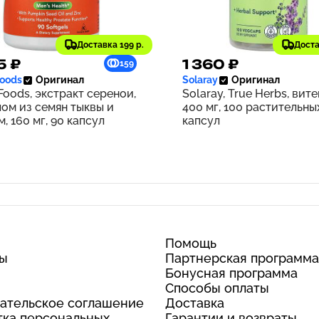
Доставка 199 р.
Доста
5 ₽
1 360 ₽
159
oods
Оригинал
Solaray
Оригинал
oods, экстракт серенои,
Solaray, True Herbs, вите
лом из семян тыквы и
400 мг, 100 растительны
, 160 мг, 90 капсул
капсул
Помощь
ты
Партнерская программа
Бонусная программа
Способы оплаты
ательское соглашение
Доставка
ка персональных
Гарантии и возвраты