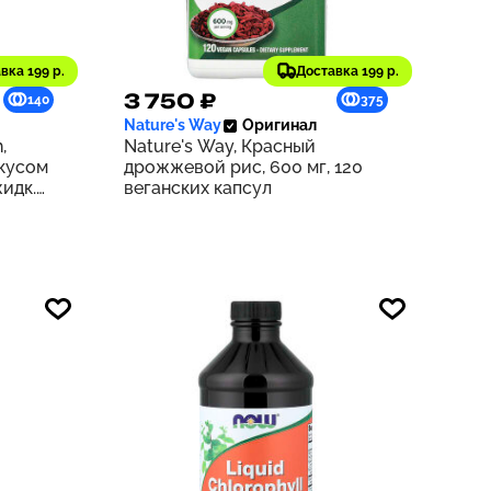
вка 199 р.
Доставка 199 р.
3 750 ₽
140
375
Nature's Way
Оригинал
,
Nature's Way, Красный
вкусом
дрожжевой рис, 600 мг, 120
жидк.
веганских капсул