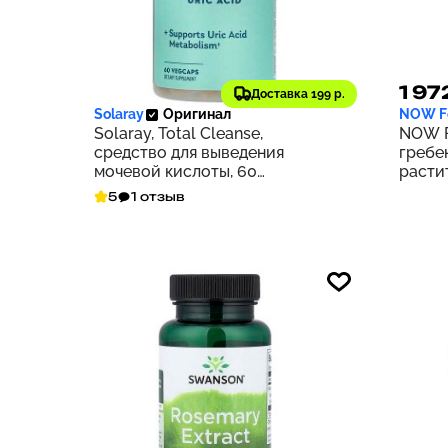
3 456 ₽
1 97
346
Доставка 199 р.
Solaray
Оригинал
NOW F
Solaray, Total Cleanse,
NOW F
средство для выведения
гребен
мочевой кислоты, 60
расти
растительных капсул
5
1 отзыв