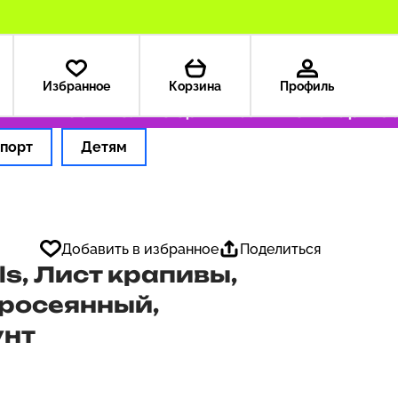
Избранное
Корзина
Профиль
А — 199 ₽
Только оригинальные товары
Офор
порт
Детям
Добавить в избранное
Поделиться
ls, Лист крапивы,
росеянный,
унт