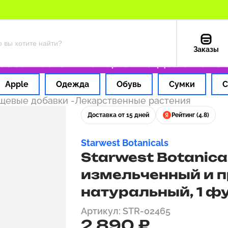
Заказы
за 1 час
Оплата картой РФ
Доставка из СШ
Apple
Одежда
Обувь
Сумки
С
ищевые добавки
-
Лекарственные растения
Доставка от 15 дней
Рейтинг (4.8)
Starwest Botanicals
Starwest Botanica
измельченный и п
натуральный, 1 ф
Артикул: STR-02465
2 890 ₽