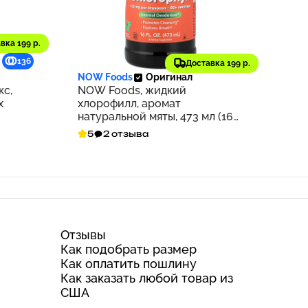
вка 199 р.
2 138 ₽
136
214
Доставка 199 р.
NOW Foods
Оригинал
кс,
NOW Foods, жидкий
х
хлорофилл, аромат
натуральной мяты, 473 мл (16
жидк. унций)
5
2 отзыва
Отзывы
Как подобрать размер
Как оплатить пошлину
Как заказать любой товар из
США