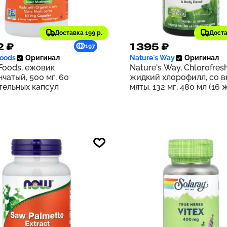
Доставка 199 р.
Доста
2 ₽
1 395 ₽
197
oods
Оригинал
Nature's Way
Оригинал
oods, ежовик
Nature's Way, Chlorofresh
чатый, 500 мг, 60
жидкий хлорофилл, со 
тельных капсул
мяты, 132 мг, 480 мл (16 
унций) (132 мг в 2 ст. л.)