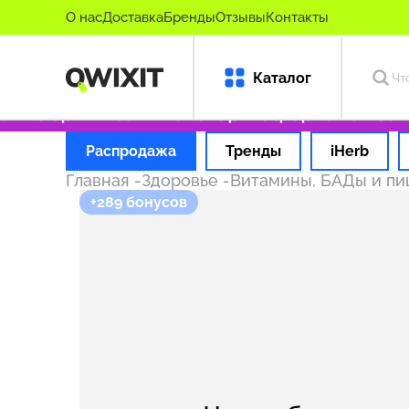
О нас
Доставка
Бренды
Отзывы
Контакты
Каталог
ько оригинальные товары
Оформляем заказ 
Распродажа
Тренды
iHerb
Главная
-
Здоровье
-
Витамины, БАДы и п
+289 бонусов