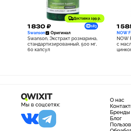
Доставка 199 р.
1 830 ₽
1 58
183
Swanson
Оригинал
NOW F
Swanson, Экстракт розмарина,
NOW F
стандартизированный, 500 мг,
с мас
60 капсул
цинком
О нас
Мы в соцсетях:
Контак
Бренды
Блог
Пользов
Обработ