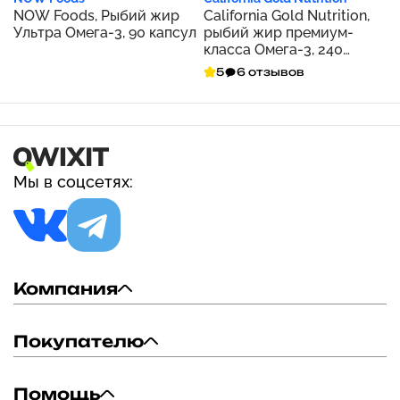
NOW Foods, Рыбий жир
California Gold Nutrition,
Ультра Омега-3, 90 капсул
рыбий жир премиум-
класса Омега-3, 240
капсул с рыбьим
5
6 отзывов
желатином
Мы в соцсетях:
Компания
Покупателю
Помощь