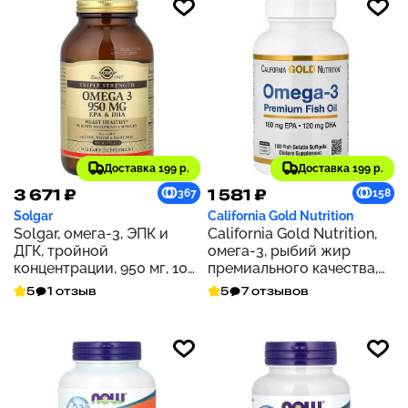
Доставка 199 р.
Доставка 199 р.
3 671 ₽
1 581 ₽
367
158
Solgar
California Gold Nutrition
Solgar, омега-3, ЭПК и
California Gold Nutrition,
ДГК, тройной
омега-3, рыбий жир
концентрации, 950 мг, 100
премиального качества,
капсул
100 капсул из рыбьего
5
1 отзыв
5
7 отзывов
желатина