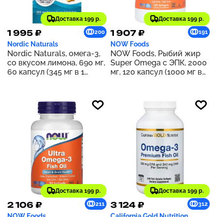
Доставка 199 р.
Доставка 199 р.
1 995 ₽
1 907 ₽
200
191
Nordic Naturals
NOW Foods
Nordic Naturals, омега-3,
NOW Foods, Рыбий жир
со вкусом лимона, 690 мг,
Super Omega с ЭПК, 2000
60 капсул (345 мг в 1
мг, 120 капсул (1000 мг в
капсуле)
каждой капсуле)
Доставка 199 р.
Доставка 199 р.
2 106 ₽
3 124 ₽
211
312
NOW Foods
California Gold Nutrition