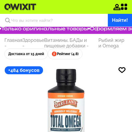
Найти!
олько оригинальные товары
Оформляем зака
Главная
Здоровье
Витамины, БАДы и
Рыбий жир
-
-
пищевые добавки
-
и Omega
Доставка от 15 дней
Рейтинг (4.8)
+484 бонусов