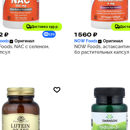
Доставка 199 р.
Доста
2 ₽
1 560 ₽
170
oods
Оригинал
NOW Foods
Оригинал
oods, NAC с селеном,
NOW Foods, астаксантин,
апсул
60 растительных капсул