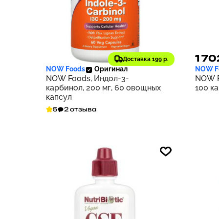
2 218 ₽
1 70
222
Доставка 199 р.
NOW Foods
Оригинал
NOW F
NOW Foods, Индол-3-
NOW F
карбинол, 200 мг, 60 овощных
100 к
капсул
5
2 отзыва