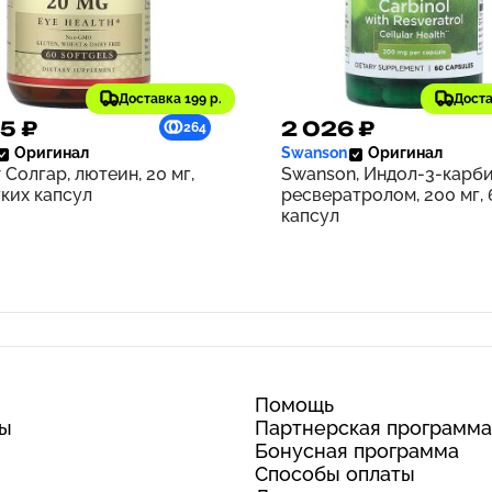
Доставка 199 р.
Доста
5 ₽
2 026 ₽
264
Оригинал
Swanson
Оригинал
 Солгар, лютеин, 20 мг,
Swanson, Индол-3-карби
гких капсул
ресвератролом, 200 мг, 
капсул
Помощь
ты
Партнерская программа
Бонусная программа
Способы оплаты