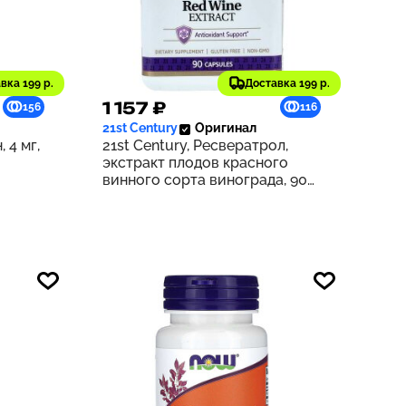
вка 199 р.
Доставка 199 р.
1 157 ₽
156
116
21st Century
Оригинал
 4 мг,
21st Century, Ресвератрол,
экстракт плодов красного
винного сорта винограда, 90
капсул