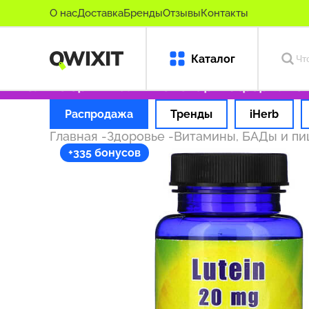
О нас
Доставка
Бренды
Отзывы
Контакты
Каталог
Только оригинальные товары
Оформляем зак
Распродажа
Тренды
iHerb
Главная
-
Здоровье
-
Витамины, БАДы и п
+335 бонусов