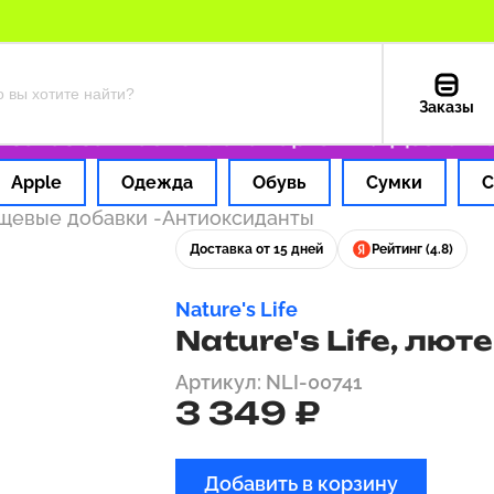
Заказы
аз за 1 час
Оплата картой РФ
Доставка из
Apple
Одежда
Обувь
Сумки
С
ищевые добавки
-
Антиоксиданты
Доставка от 15 дней
Рейтинг (4.8)
Nature's Life
Nature's Life, лют
Артикул: NLI-00741
3 349 ₽
Добавить в корзину