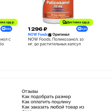
вка 199 р.
Доставка 199 р.
1 296 ₽
203
130
NOW Foods
Оригинал
нол с
NOW Foods, Поликозанол, 10
60
мг, 90 растительных капсул
Отзывы
Как подобрать размер
Как оплатить пошлину
Как заказать любой товар из