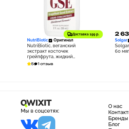
1 650 ₽
2 63
165
Доставка 199 р.
NutriBiotic
Оригинал
Solgar
NutriBiotic, веганский
Solgar
экстракт косточек
60 мя
грейпфрута, жидкий
концентрат, 100 мг, 59 мл (2
5
1 отзыв
жидк. унции)
О нас
Мы в соцсетях:
Контак
Бренды
Блог