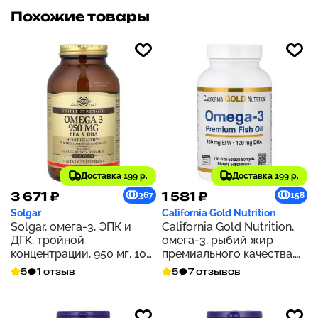
Похожие товары
Доставка 199 р.
Доставка 199 р.
3 671 ₽
1 581 ₽
367
158
Solgar
California Gold Nutrition
Solgar, омега-3, ЭПК и
California Gold Nutrition,
ДГК, тройной
омега-3, рыбий жир
концентрации, 950 мг, 100
премиального качества,
капсул
100 капсул из рыбьего
5
1 отзыв
5
7 отзывов
желатина