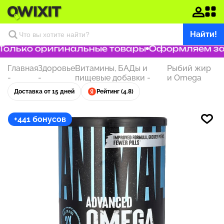
Найти!
лько оригинальные товары
Оформляем заказ
Главная
Здоровье
Витамины, БАДы и
Рыбий жир
-
-
пищевые добавки
-
и Omega
Доставка от 15 дней
Рейтинг (4.8)
+441 бонусов