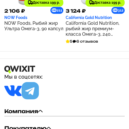
Доставка 199 р.
Доставка 199 р.
2 106 ₽
3 124 ₽
211
312
NOW Foods
California Gold Nutrition
NOW Foods, Рыбий жир
California Gold Nutrition,
Ультра Омега-3, 90 капсул
рыбий жир премиум-
класса Омега-3, 240
капсул с рыбьим
5
6 отзывов
желатином
Мы в соцсетях:
Компания
Покупателю