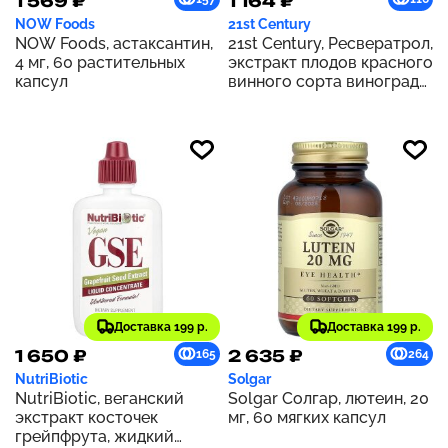
1 569 ₽
1 164 ₽
NOW Foods
21st Century
NOW Foods, астаксантин,
21st Century, Ресвератрол,
4 мг, 60 растительных
экстракт плодов красного
капсул
винного сорта винограда,
90 капсул
Доставка 199 р.
Доставка 199 р.
1 650 ₽
2 635 ₽
165
264
NutriBiotic
Solgar
NutriBiotic, веганский
Solgar Солгар, лютеин, 20
экстракт косточек
мг, 60 мягких капсул
грейпфрута, жидкий