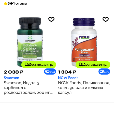
концентрат, 100 мг, 59 мл
5
1 отзыв
(2 жидк. унции)
Доставка 199 р.
Доставка 199 р.
2 038 ₽
1 304 ₽
204
130
Swanson
NOW Foods
Swanson, Индол-3-
NOW Foods, Поликозанол,
карбинол с
10 мг, 90 растительных
ресвератролом, 200 мг,
капсул
60 капсул