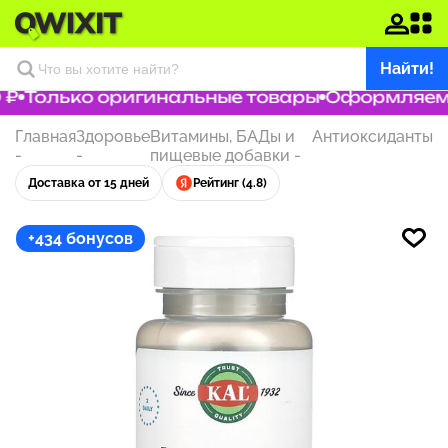
Найти!
₽
Только оригинальные товары
Оформляем за
Главная
Здоровье
Витамины, БАДы и
Антиоксиданты
-
-
пищевые добавки
-
Доставка от 15 дней
Рейтинг (4.8)
+434 бонусов