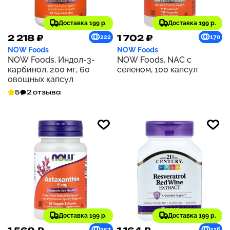
Доставка 199 р.
Доставка 199 р.
2 218 ₽
1 702 ₽
222
170
NOW Foods
NOW Foods
NOW Foods, Индол-3-
NOW Foods, NAC с
карбинол, 200 мг, 60
селеном, 100 капсул
овощных капсул
5
2 отзыва
Доставка 199 р.
Доставка 199 р.
157
116