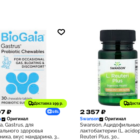
Доставка 199 р.
Доста
7 ₽
2 357 ₽
281
a
Оригинал
Swanson
Оригинал
a, Gastrus, для
Swanson, Ацидофильные
ального здоровья
лактобактерии (L. acidop
ника, вкус мандарина, 30
Reuteri Plus, 30