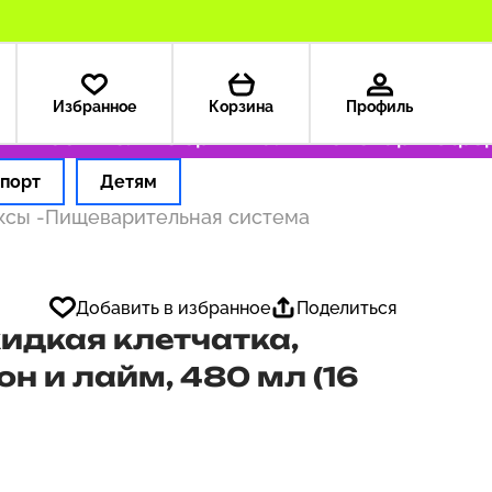
Избранное
Корзина
Профиль
 199 ₽
Только оригинальные товары
Оформля
порт
Детям
ексы
-
Пищеварительная система
Добавить в избранное
Поделиться
жидкая клетчатка,
н и лайм, 480 мл (16