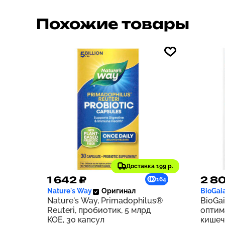
Похожие товары
Доставка 199 р.
1 642 ₽
2 80
164
Nature's Way
Оригинал
BioGai
Nature's Way, Primadophilus®
BioGai
Reuteri, пробиотик, 5 млрд
оптим
КОЕ, 30 капсул
кишеч