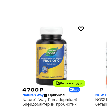
табле
Доставка 199 р.
4 700 ₽
1 69
470
Nature's Way
Оригинал
NOW F
Nature's Way, Primadophilus®,
NOW F
бифидобактерии, пробиотик,
бетаин