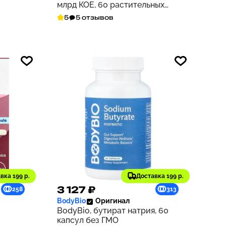
для
млрд КОЕ, 60 растительных
капсул
5
5 отзывов
вка 199 р.
Доставка 199 р.
3 127 ₽
258
313
BodyBio
Оригинал
BodyBio, бутират натрия, 60
капсул без ГМО