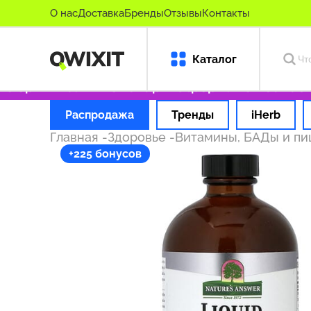
О нас
Доставка
Бренды
Отзывы
Контакты
Каталог
 оригинальные товары
Оформляем заказ за 1
Распродажа
Тренды
iHerb
Главная
-
Здоровье
-
Витамины, БАДы и п
+225 бонусов