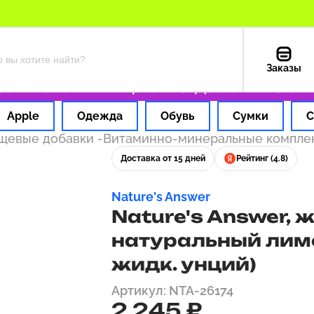
Заказы
 час
Оплата картой РФ
Доставка из США —
Apple
Одежда
Обувь
Сумки
С
ищевые добавки
-
Витаминно-минеральные компл
Доставка от 15 дней
Рейтинг (4.8)
Nature's Answer
Nature's Answer, 
натуральный лимо
жидк. унций)
Артикул: NTA-26174
2 245 ₽