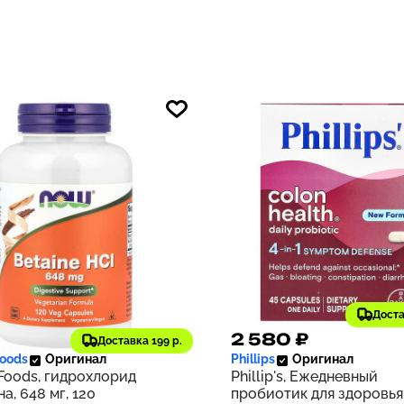
ток
вегетарианских капсул 
ЭМБО
Доста
2 ₽
2 580 ₽
169
Доставка 199 р.
oods
Оригинал
Phillips
Оригинал
oods, гидрохлорид
Phillip's, Ежедневный
а, 648 мг, 120
пробиотик для здоровья