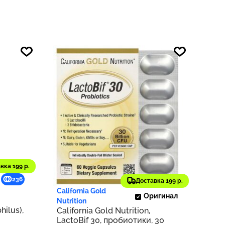
вка 199 р.
2 750 ₽
236
275
Доставка 199 р.
California Gold
Оригинал
Nutrition
hilus),
California Gold Nutrition,
LactoBif 30, пробиотики, 30