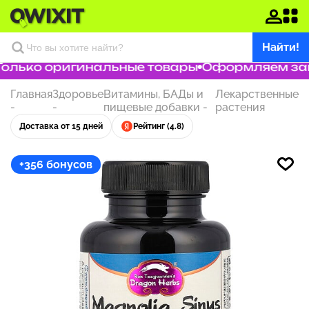
Найти!
лько оригинальные товары
Оформляем заказ
Главная
Здоровье
Витамины, БАДы и
Лекарственные
-
-
пищевые добавки
-
растения
Доставка от 15 дней
Рейтинг (4.8)
+356 бонусов