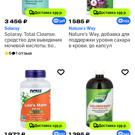
Доставка 199 р.
Доставка 199 р.
3 456 ₽
1 585 ₽
346
159
Solaray
Nature's Way
Solaray, Total Cleanse,
Nature's Way, добавка для
средство для выведения
поддержки уровня сахара
мочевой кислоты, 60
в крови, 90 капсул
растительных капсул
5
1 отзыв
Доставка 199 р.
Доставка 199 р.
1 972 ₽
1 395 ₽
197
140