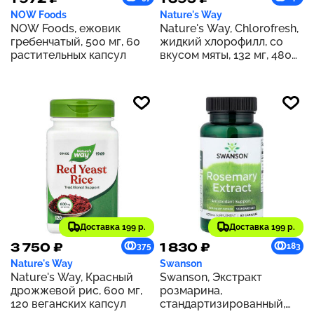
NOW Foods
Nature's Way
NOW Foods, ежовик
Nature's Way, Chlorofresh,
гребенчатый, 500 мг, 60
жидкий хлорофилл, со
растительных капсул
вкусом мяты, 132 мг, 480
мл (16 жидк. унций) (132 мг
в 2 ст. л.)
Доставка 199 р.
Доставка 199 р.
3 750 ₽
1 830 ₽
375
183
Nature's Way
Swanson
Nature's Way, Красный
Swanson, Экстракт
дрожжевой рис, 600 мг,
розмарина,
120 веганских капсул
стандартизированный,