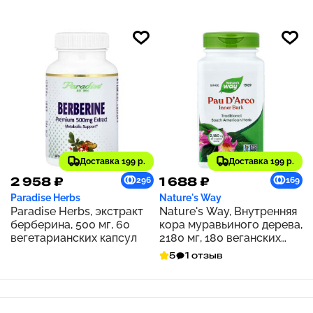
500 мг, 60 капсул
Доставка 199 р.
Доставка 199 р.
2 958 ₽
1 688 ₽
296
169
Paradise Herbs
Nature's Way
Paradise Herbs, экстракт
Nature's Way, Внутренняя
берберина, 500 мг, 60
кора муравьиного дерева,
вегетарианских капсул
2180 мг, 180 веганских
капсул (545 мг на капсулу)
5
1 отзыв