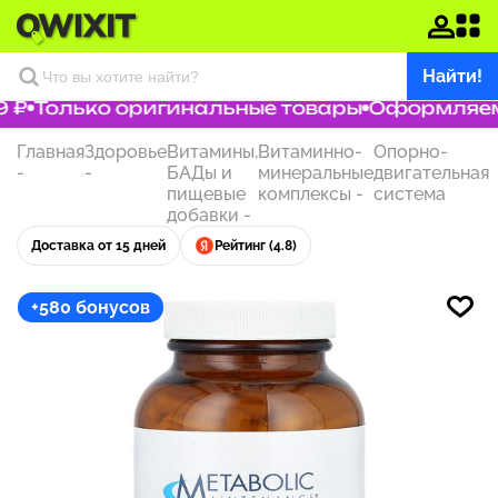
Найти!
 ₽
Только оригинальные товары
Оформляем з
Главная
Здоровье
Витамины,
Витаминно-
Опорно-
-
-
БАДы и
минеральные
двигательная
пищевые
комплексы
-
система
добавки
-
Доставка от 15 дней
Рейтинг (4.8)
+580 бонусов