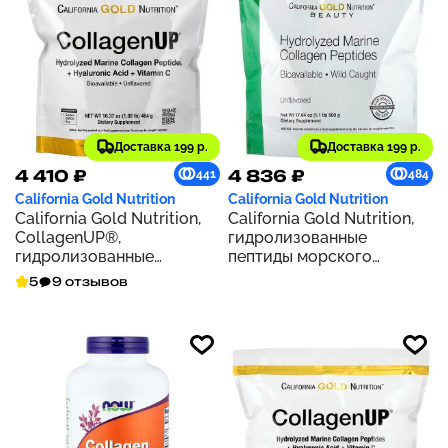
Доставка 199 р.
Доставка 199 р.
4 410 ₽
4 836 ₽
441
484
California Gold Nutrition
California Gold Nutrition
California Gold Nutrition,
California Gold Nutrition,
CollagenUP®,
гидролизованные
гидролизованные
пептиды морского
пептиды морского
коллагена, без добавок,
5
9 отзывов
коллагена с
500 г (17,64 унции)
гиалуроновой кислотой и
витамином C, с
нейтральным вкусом, 464
г (1,02 фунта)