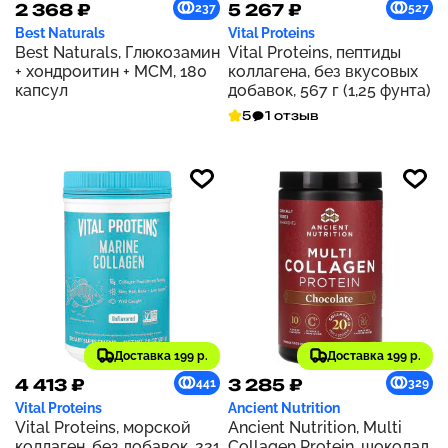
2 368 ₽
5 267 ₽
237
527
Best Naturals
Vital Proteins
Best Naturals, Глюкозамин
Vital Proteins, пептиды
+ хондроитин + МСМ, 180
коллагена, без вкусовых
капсул
добавок, 567 г (1,25 фунта)
5
1 отзыв
Доставка 199 р.
Доставка 199 р.
4 413 ₽
3 285 ₽
441
329
Vital Proteins
Ancient Nutrition
Vital Proteins, морской
Ancient Nutrition, Multi
коллаген, без добавок, 221
Collagen Protein, шоколад,