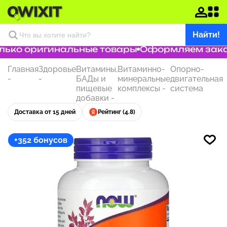
Найти!
ько оригинальные товары
Оформляем заказ 
Главная
Здоровье
Витамины,
Витаминно-
Опорно-
-
-
БАДы и
минеральные
двигательная
пищевые
комплексы
-
система
добавки
-
Доставка от 15 дней
Рейтинг (4.8)
+352 бонусов