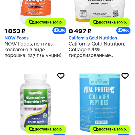
Доставка 199 р.
Доставка 199 р.
1 853 ₽
8 497 ₽
185
850
NOW Foods
California Gold Nutrition
NOW Foods, пептиды
California Gold Nutrition,
коллагена в виде
CollagenUP®,
порошка, 227 г (8 унций)
гидролизованные
пептиды морского
коллагена с
гиалуроновой кислотой и
витамином C, с
нейтральным вкусом, 1 кг
(2,2 фунта)
Доставка 199 р.
Доставка 199 р.