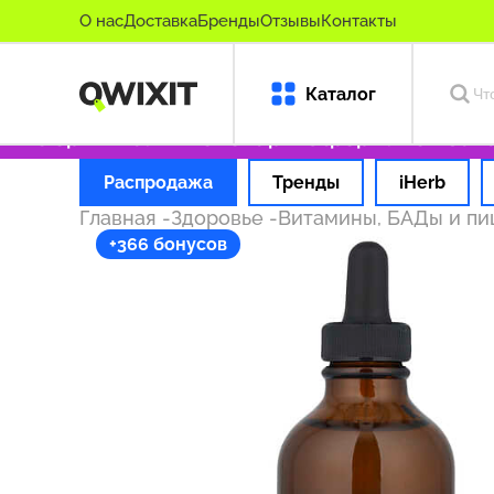
О нас
Доставка
Бренды
Отзывы
Контакты
Каталог
ко оригинальные товары
Оформляем заказ з
Распродажа
Тренды
iHerb
Главная
-
Здоровье
-
Витамины, БАДы и п
+366 бонусов