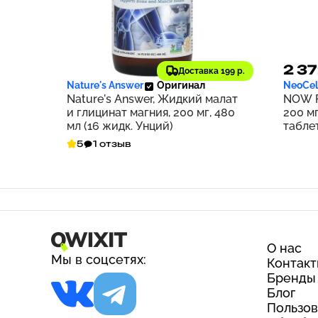
2 036 ₽
2 37
204
Доставка 199 р.
Nature's Answer
Оригинал
NeoCel
Nature's Answer, Жидкий малат
NOW F
и глицинат магния, 200 мг, 480
200 мг
мл (16 жидк. Унций)
табле
5
1 отзыв
О нас
Мы в соцсетях:
Контак
Бренды
Блог
Пользов