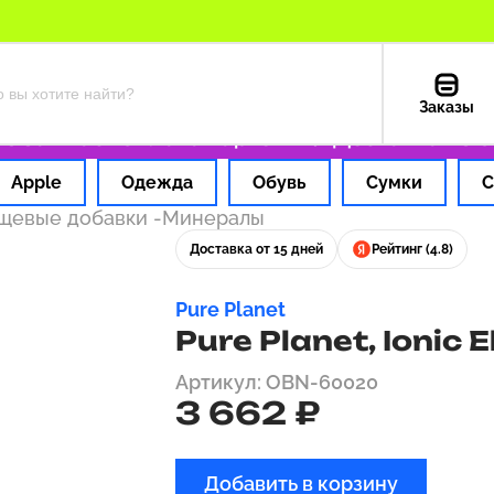
Заказы
а 1 час
Оплата картой РФ
Доставка из США
Apple
Одежда
Обувь
Сумки
С
ищевые добавки
-
Минералы
Доставка от 15 дней
Рейтинг (4.8)
Pure Planet
Pure Planet, Ionic 
Артикул: OBN-60020
3 662 ₽
Добавить в корзину