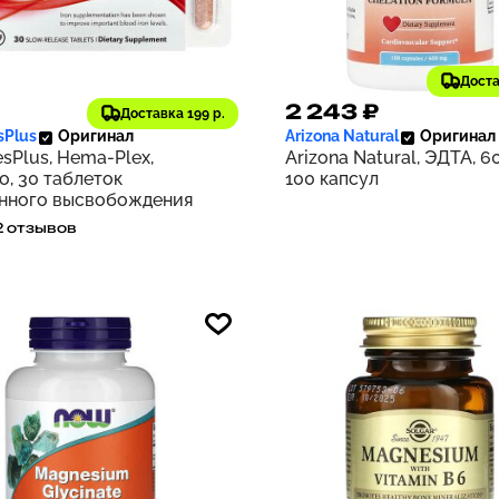
Доста
8 ₽
2 243 ₽
162
Доставка 199 р.
sPlus
Оригинал
Arizona Natural
Оригинал
sPlus, Hema-Plex,
Arizona Natural, ЭДТА, 60
о, 30 таблеток
100 капсул
нного высвобождения
2 отзывов