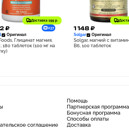
Доставка 199 р.
Доста
2 ₽
1 148 ₽
237
l
Оригинал
Solgar
Оригинал
oods, Глицинат магния,
Solgar, магний с витами
, 180 таблеток (100 мг на
B6, 100 таблеток
тку)
Помощь
ты
Партнерская программа
Бонусная программа
Способы оплаты
ательское соглашение
Доставка