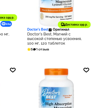
вка 199 р.
1 776 ₽
224
178
Доставка 199 р.
Doctor's Best
Оригинал
0 мг,
Doctor's Best, Магний с
высокой степенью усвоения,
100 мг, 120 таблеток
5
1 отзыв