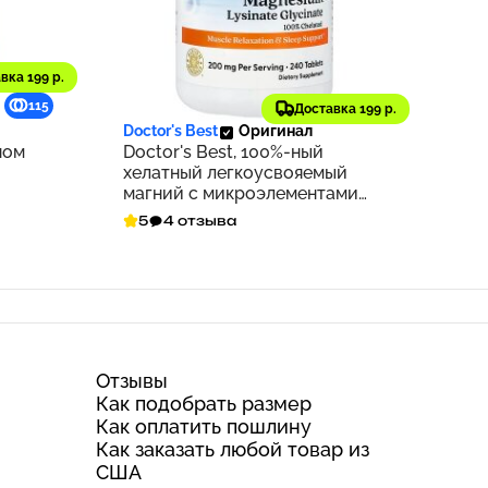
вка 199 р.
2 849 ₽
115
285
Доставка 199 р.
Doctor's Best
Оригинал
ном
Doctor's Best, 100%-ный
хелатный легкоусвояемый
магний с микроэлементами
Albion, 100 мг, 240 таблеток
5
4 отзыва
Отзывы
Как подобрать размер
Как оплатить пошлину
Как заказать любой товар из
США