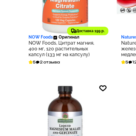
1 585 ₽
1 61
159
Доставка 199 р.
NOW Foods
Оригинал
Nature
NOW Foods, Цитрат магния,
Nature
400 мг, 120 растительных
желез
капсул (133 мг на капсулу)
медле
5
2 отзыва
5
1