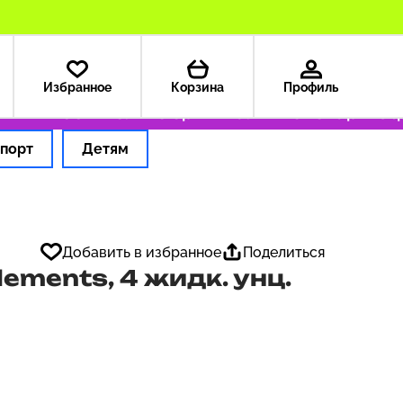
Избранное
Корзина
Профиль
 — 199 ₽
Только оригинальные товары
Оформ
порт
Детям
Добавить в избранное
Поделиться
Elements, 4 жидк. унц.