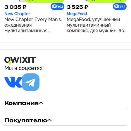
3 035 ₽
3 525 ₽
304
353
New Chapter
MegaFood
New Chapter, Every Man's,
MegaFood, улучшенный
ежедневная
мультивитаминный
мультивитаминная
комплекс, для мужчин, 60
добавка для мужчин, 48
таблеток
вегетарианских таблеток
Мы в соцсетях:
Компания
Покупателю