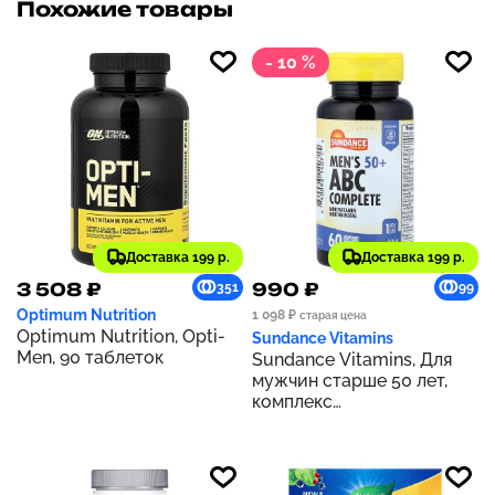
Похожие товары
- 10 %
Доставка 199 р.
Доставка 199 р.
3 508 ₽
990 ₽
351
99
Optimum Nutrition
1 098 ₽
старая цена
Optimum Nutrition, Opti-
Sundance Vitamins
Men, 90 таблеток
Sundance Vitamins, Для
мужчин старше 50 лет,
комплекс
мультивитаминов и
мультиминералов ABC, 60
капсул в оболочке