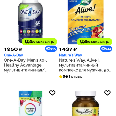
Доставка 199 р.
Доставка 199 р.
1 950 ₽
1 437 ₽
195
144
One-A-Day
Nature's Way
One-A-Day, Men's 50+,
Nature's Way, Alive !,
Healthy Advantage,
мультивитаминный
мультивитаминная/
комплекс для мужчин, 50
мультиминеральная
таблеток
5
1 отзыв
добавка, 100 таблеток