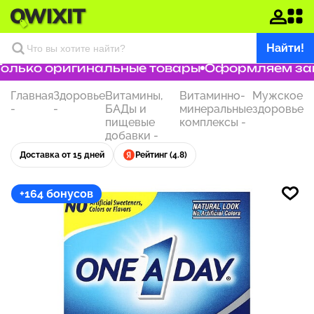
Найти!
лько оригинальные товары
Оформляем заказ
Главная
Здоровье
Витамины,
Витаминно-
Мужское
-
-
БАДы и
минеральные
здоровье
пищевые
комплексы
-
добавки
-
Доставка от 15 дней
Рейтинг (4.8)
+164 бонусов