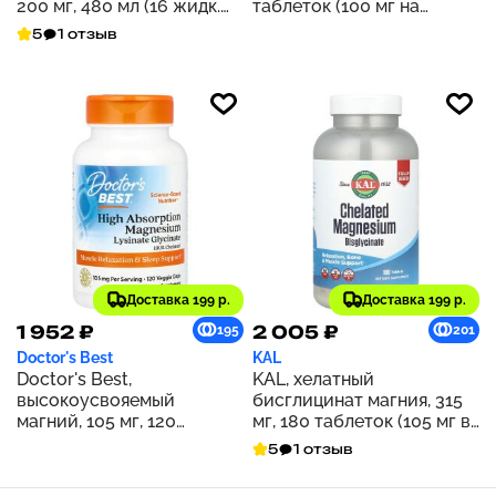
200 мг, 480 мл (16 жидк.
таблеток (100 мг на
Унций)
таблетку)
5
1 отзыв
Доставка 199 р.
Доставка 199 р.
1 952 ₽
2 005 ₽
195
201
Doctor's Best
KAL
Doctor's Best,
KAL, хелатный
высокоусвояемый
бисглицинат магния, 315
магний, 105 мг, 120
мг, 180 таблеток (105 мг в
растительных капсул (52,5
1 таблетке)
5
1 отзыв
мг в 1 капсуле)