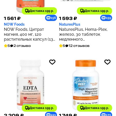
Доставка 199 р.
Доставка 199 р.
1 561 ₽
1 593 ₽
156
159
NOW Foods
NaturesPlus
NOW Foods, Цитрат
NaturesPlus, Hema-Plex,
магния, 400 мг, 120
железо, 30 таблеток
растительных капсул (133
медленного
мг на капсулу)
высвобождения
5
2 отзыва
5
12 отзывов
Доставка 199 р.
Доставка 199 р.
2 209 ₽
1 749 ₽
221
175