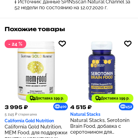
‡ Источник: данные SPINSscan Natural Channel за
52 недели по состоянию на 12.07.2020 г.
Похожие товары
- 24 %
Доставка 199 р.
Доставка 199 р.
3 995 ₽
4 515 ₽
400
452
Natural Stacks
5 245 ₽
старая цена
Natural Stacks, Serotonin
California Gold Nutrition
Brain Food, добавка с
California Gold Nutrition,
серотонином для
MEM Food, для поддержки
здоровья мозга, 60