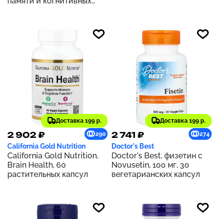
памяти и когнитивных
веганских капсул
функций, 510 г (1,12 фунта)
Доставка 199 р.
Доставка 199 р.
2 902 ₽
2 741 ₽
290
274
California Gold Nutrition
Doctor's Best
California Gold Nutrition,
Doctor's Best, физетин с
Brain Health, 60
Novusetin, 100 мг, 30
растительных капсул
вегетарианских капсул