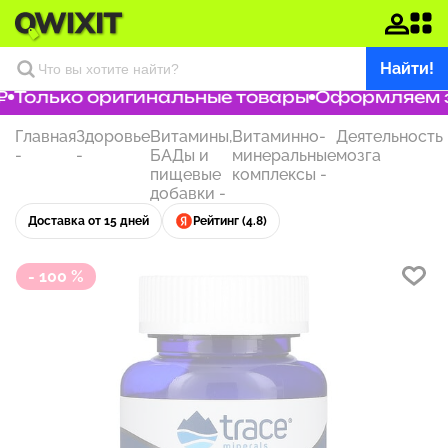
Найти!
Только оригинальные товары
Оформляем зак
Главная
Здоровье
Витамины,
Витаминно-
Деятельность
-
-
БАДы и
минеральные
мозга
пищевые
комплексы
-
добавки
-
Доставка от 15 дней
Рейтинг (4.8)
- 100 %