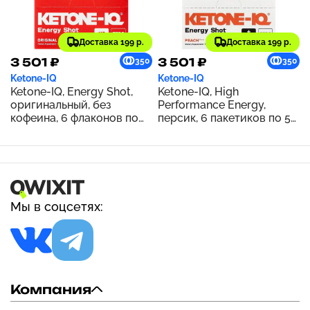
Доставка 199 р.
Доставка 199 р.
3 501 ₽
3 501 ₽
350
350
Ketone-IQ
Ketone-IQ
Ketone-IQ, Energy Shot,
Ketone-IQ, High
оригинальный, без
Performance Energy,
кофеина, 6 флаконов по
персик, 6 пакетиков по 59
59 мл (2 жидк. унции)
мл (2 жидк. унц.)
Мы в соцсетях:
Компания