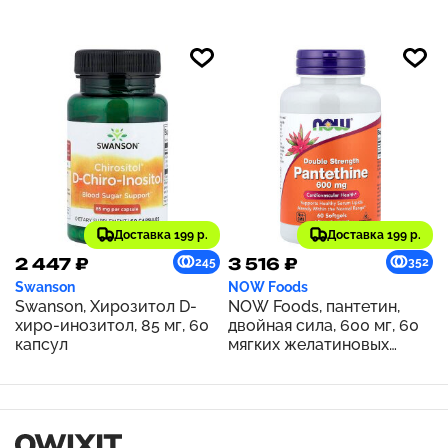
Доставка 199 р.
Доставка 199 р.
2 447 ₽
3 516 ₽
245
352
Swanson
NOW Foods
Swanson, Хирозитол D-
NOW Foods, пантетин,
хиро-инозитол, 85 мг, 60
двойная сила, 600 мг, 60
капсул
мягких желатиновых
капсул