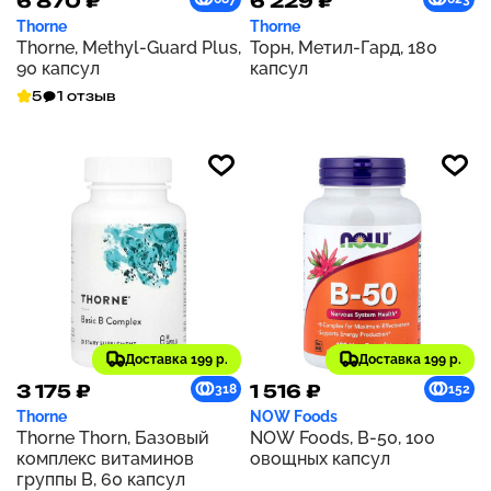
6 870 ₽
6 229 ₽
Thorne
Thorne
Thorne, Methyl-Guard Plus,
Торн, Метил-Гард, 180
90 капсул
капсул
5
1 отзыв
Доставка 199 р.
Доставка 199 р.
3 175 ₽
1 516 ₽
318
152
Thorne
NOW Foods
Thorne Thorn, Базовый
NOW Foods, B-50, 100
комплекс витаминов
овощных капсул
группы В, 60 капсул