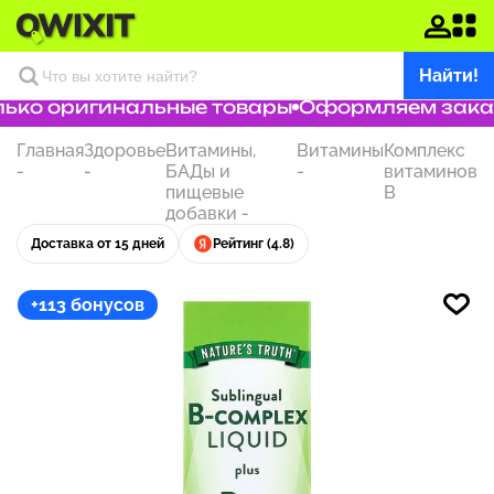
Найти!
ько оригинальные товары
Оформляем заказ з
Главная
Здоровье
Витамины,
Витамины
Комплекс
-
-
БАДы и
-
витаминов
пищевые
B
добавки
-
Доставка от 15 дней
Рейтинг (4.8)
+113 бонусов