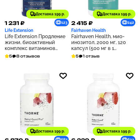
Доставка 199 р.
Доставка 199 р.
1 231 ₽
2 415 ₽
123
242
Life Extension
Fairhaven Health
Life Extension Продление
Fairhaven Health, мио-
жизни, биоактивный
инозитол, 2000 мг, 120
комплекс витаминов
капсул (500 мг в 1
группы В, 60
капсуле)
5
8 отзывов
5
1 отзыв
вегетарианских капсул
Доставка 199 р.
Доставка 199 р.
687
623