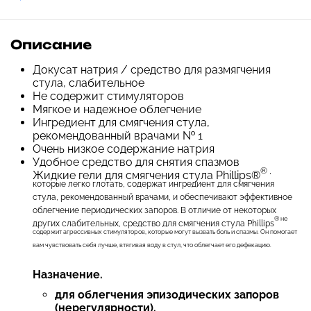
Описание
Докусат натрия / средство для размягчения
стула, слабительное
Не содержит стимуляторов
Мягкое и надежное облегчение
Ингредиент для смягчения стула,
рекомендованный врачами № 1
Очень низкое содержание натрия
Удобное средство для снятия спазмов
® ,
Жидкие гели для смягчения стула Phillips®
которые легко глотать, содержат ингредиент для смягчения
стула, рекомендованный врачами, и обеспечивают эффективное
облегчение периодических запоров. В отличие от некоторых
® не
других слабительных, средство для смягчения стула Phillips
содержит агрессивных стимуляторов, которые могут вызвать боль и спазмы. Он помогает
вам чувствовать себя лучше, втягивая воду в стул, что облегчает его дефекацию.
Назначение.
для облегчения эпизодических запоров
(нерегулярности).