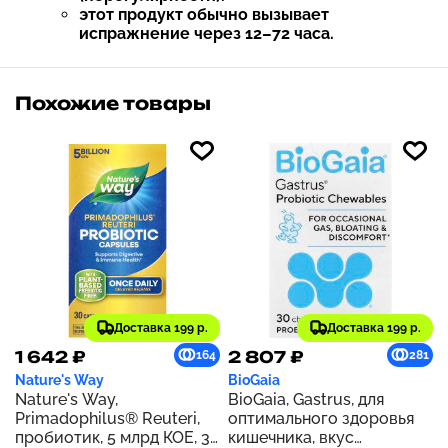
этот продукт обычно вызывает
испражнение через 12–72 часа.
Похожие товары
Доставка 199 р.
Доставка 199 р.
1 642 ₽
2 807 ₽
164
281
Nature's Way
BioGaia
Nature's Way,
BioGaia, Gastrus, для
Primadophilus® Reuteri,
оптимального здоровья
пробиотик, 5 млрд КОЕ, 30
кишечника, вкус