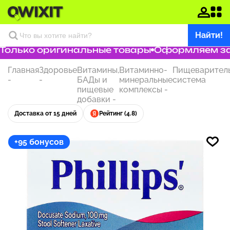
Найти!
олько оригинальные товары
Оформляем заказ
Главная
Здоровье
Витамины,
Витаминно-
Пищеварител
-
-
БАДы и
минеральные
система
пищевые
комплексы
-
добавки
-
Доставка от 15 дней
Рейтинг (4.8)
+95 бонусов