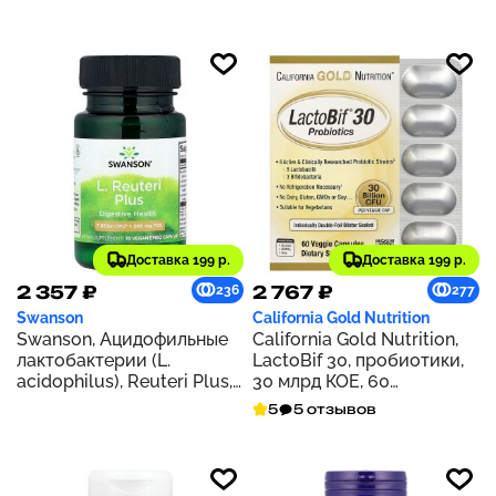
капсул
мандарина, 30 таблеток
Доставка 199 р.
Доставка 199 р.
2 357 ₽
2 767 ₽
236
277
Swanson
California Gold Nutrition
Swanson, Ацидофильные
California Gold Nutrition,
лактобактерии (L.
LactoBif 30, пробиотики,
acidophilus), Reuteri Plus,
30 млрд КОЕ, 60
30 вегетарианских капсул
растительных капсул
5
5 отзывов
для ЭМБО