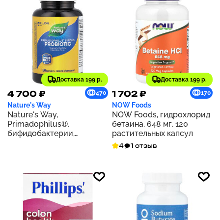
Доставка 199 р.
Доставка 199 р.
4 700 ₽
1 702 ₽
470
170
Nature's Way
NOW Foods
Nature's Way,
NOW Foods, гидрохлорид
Primadophilus®,
бетаина, 648 мг, 120
бифидобактерии,
растительных капсул
пробиотик, 5 млрд КОЕ,
4
1 отзыв
180 капсул