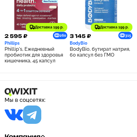
Доставка 199 р.
Доставка 199 р.
2 595 ₽
3 145 ₽
260
315
Phillips
BodyBio
Phillip's, Ежедневный
BodyBio, бутират натрия,
пробиотик для здоровья
60 капсул без ГМО
кишечника, 45 капсул
Мы в соцсетях:
Компания