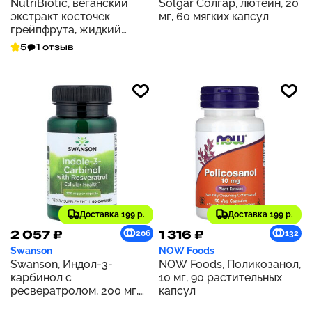
NutriBiotic, веганский
Solgar Солгар, лютеин, 20
экстракт косточек
мг, 60 мягких капсул
грейпфрута, жидкий
концентрат, 100 мг, 59 мл
5
1 отзыв
(2 жидк. унции)
Доставка 199 р.
Доставка 199 р.
2 057 ₽
1 316 ₽
206
132
Swanson
NOW Foods
Swanson, Индол-3-
NOW Foods, Поликозанол,
карбинол с
10 мг, 90 растительных
ресвератролом, 200 мг,
капсул
60 капсул