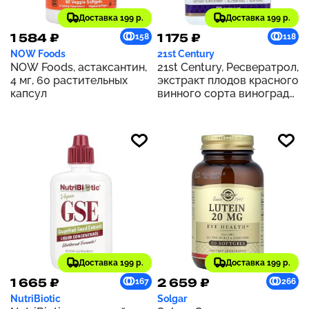
Доставка 199 р.
Доставка 199 р.
1 584 ₽
1 175 ₽
158
118
NOW Foods
21st Century
NOW Foods, астаксантин,
21st Century, Ресвератрол,
4 мг, 60 растительных
экстракт плодов красного
капсул
винного сорта винограда,
90 капсул
Доставка 199 р.
Доставка 199 р.
1 665 ₽
2 659 ₽
167
266
NutriBiotic
Solgar