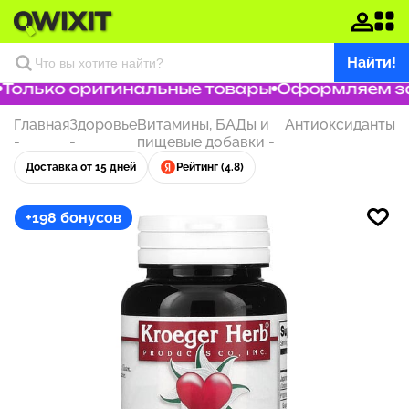
Найти!
олько оригинальные товары
Оформляем зака
Главная
Здоровье
Витамины, БАДы и
Антиоксиданты
-
-
пищевые добавки
-
Доставка от 15 дней
Рейтинг (4.8)
+198 бонусов