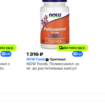
вка 199 р.
Доставка 199 р.
1 316 ₽
206
132
NOW Foods
Оригинал
нол с
NOW Foods, Поликозанол, 10
60
мг, 90 растительных капсул