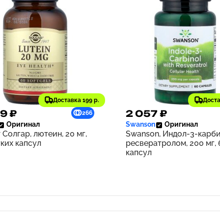
Доставка 199 р.
Доста
9 ₽
2 057 ₽
266
Оригинал
Swanson
Оригинал
 Солгар, лютеин, 20 мг,
Swanson, Индол-3-карби
гких капсул
ресвератролом, 200 мг, 
капсул