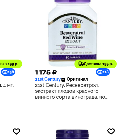
вка 199 р.
Доставка 199 р.
1 175 ₽
158
118
21st Century
Оригинал
 4 мг,
21st Century, Ресвератрол,
экстракт плодов красного
винного сорта винограда, 90
капсул