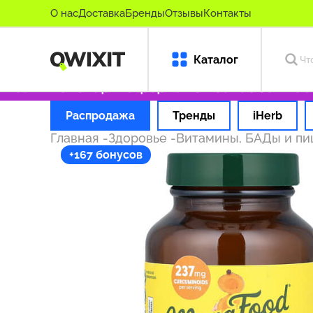
О нас
Доставка
Бренды
Отзывы
Контакты
Каталог
альные товары
Оформляем заказ за 1 час
О
Распродажа
Тренды
iHerb
Главная
-
Здоровье
-
Витамины, БАДы и п
+167 бонусов