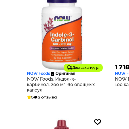
2 239 ₽
1 71
224
Доставка 199 р.
NOW Foods
Оригинал
NOW F
NOW Foods, Индол-3-
NOW F
карбинол, 200 мг, 60 овощных
100 к
капсул
5
2 отзыва