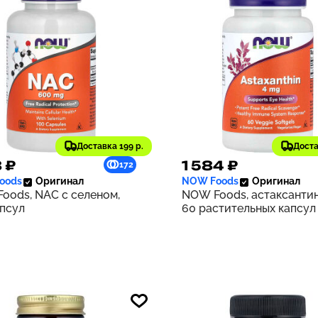
Доставка 199 р.
Доста
8 ₽
1 584 ₽
172
oods
Оригинал
NOW Foods
Оригинал
oods, NAC с селеном,
NOW Foods, астаксантин,
апсул
60 растительных капсул