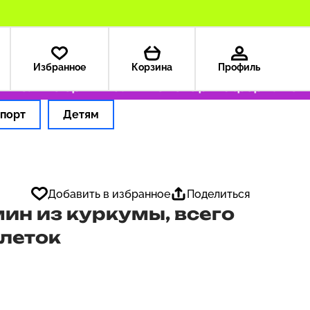
Избранное
Корзина
Профиль
Только оригинальные товары
Оформляем зак
порт
Детям
Добавить в избранное
Поделиться
ин из куркумы, всего
блеток