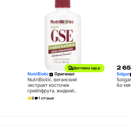
1 665 ₽
2 65
167
Доставка 199 р.
NutriBiotic
Оригинал
Solgar
NutriBiotic, веганский
Solgar
экстракт косточек
60 мя
грейпфрута, жидкий
концентрат, 100 мг, 59 мл (2
5
1 отзыв
жидк. унции)