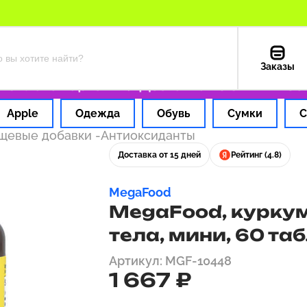
Заказы
плата картой РФ
Доставка из США — 199 ₽
Apple
Одежда
Обувь
Сумки
С
ищевые добавки
-
Антиоксиданты
Доставка от 15 дней
Рейтинг (4.8)
MegaFood
MegaFood, куркум
тела, мини, 60 та
Артикул: MGF-10448
1 667 ₽