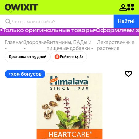
Найти!
Только оригинальные товары
Оформляем зак
Главная
Здоровье
Витамины, БАДы и
Лекарственные
-
-
пищевые добавки
-
растения
Доставка от 15 дней
Рейтинг (4.8)
+309 бонусов