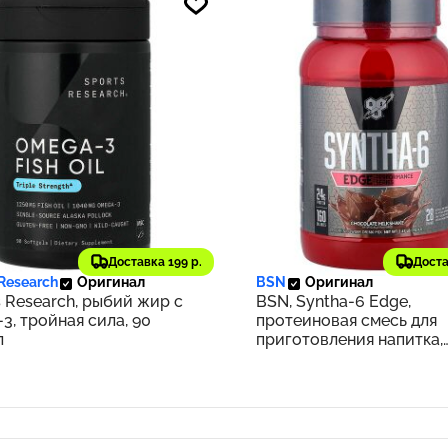
1 ₽
5 690 ₽
328
Доставка 199 р.
Доста
 Research
Оригинал
BSN
Оригинал
s Research, рыбий жир с
BSN, Syntha-6 Edge,
3, тройная сила, 90
протеиновая смесь для
л
приготовления напитка,
шоколадный молочный
коктейль, 1,12 кг (2,47 фу