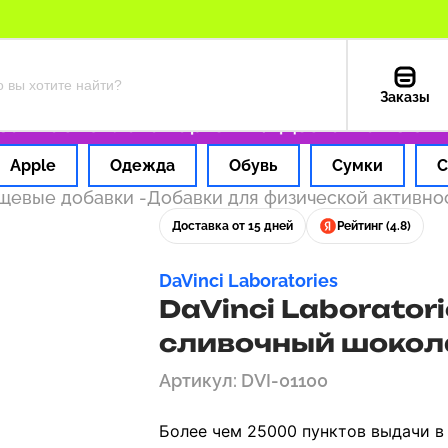
Заказы
 час
Оплата картой РФ
Доставка из США —
Apple
Одежда
Обувь
Сумки
С
ищевые добавки
-
Добавки для физической активно
Доставка от 15 дней
Рейтинг (4.8)
DaVinci Laboratories
DaVinci Laboratori
сливочный шоколад
Артикул: DVI-01100
Более чем 25000 пунктов выдачи в