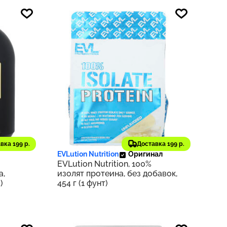
3 283 ₽
804
328
вка 199 р.
Доставка 199 р.
EVLution Nutrition
Оригинал
EVLution Nutrition, 100%
а,
изолят протеина, без добавок,
)
454 г (1 фунт)