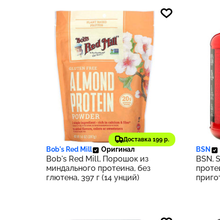
2 184 ₽
9 66
218
Доставка 199 р.
Bob's Red Mill
Оригинал
BSN
Bob's Red Mill, Порошок из
BSN, S
миндального протеина, без
проте
глютена, 397 г (14 унций)
приго
печен
1,82 к