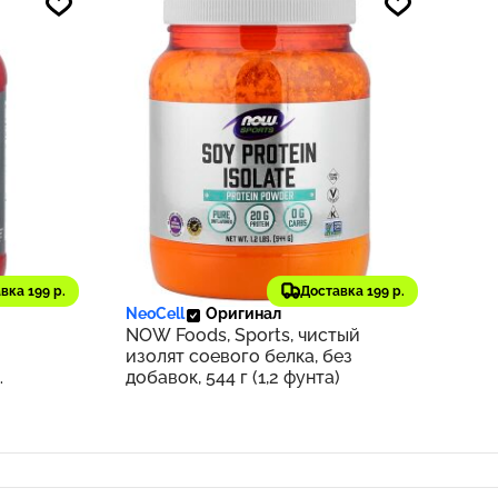
2 558 ₽
569
256
вка 199 р.
Доставка 199 р.
NeoCell
Оригинал
NOW Foods, Sports, чистый
изолят соевого белка, без
добавок, 544 г (1,2 фунта)
нта)