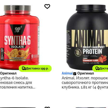
9 ₽
8 040 ₽
967
Доставка 199 р.
Доста
Оригинал
Animal
Оригинал
yntha-6 Isolate,
Animal, Изолят, порошок
иновая смесь для
сывороточного протеин
товления напитка,
клубника, 1,81 кг (4 фунта
ье с арахисовой пастой,
г (4,02 фунта)