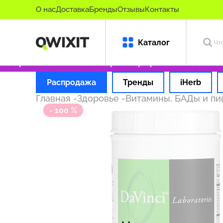
О нас
Доставка
Бренды
Отзывы
Контакты
Каталог
 оригинальные товары
Оформляем заказ за 1
Распродажа
Тренды
iHerb
Главная
-
Здоровье
-
Витамины, БАДы и п
- 100 %