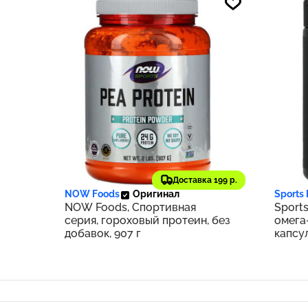
3 437 ₽
3 28
344
Доставка 199 р.
NOW Foods
Оригинал
Sports
NOW Foods, Спортивная
Sport
серия, гороховый протеин, без
омега-
добавок, 907 г
капсу