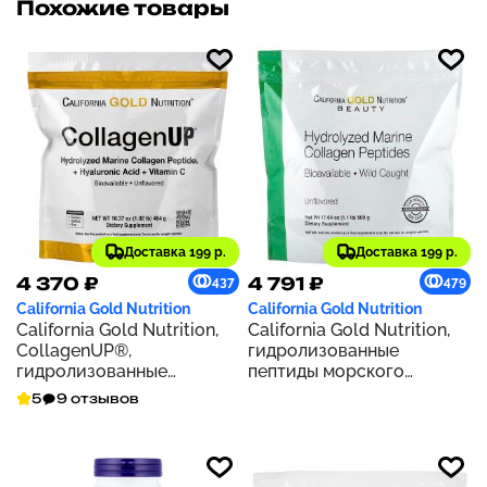
Похожие товары
Доставка 199 р.
Доставка 199 р.
4 370 ₽
4 791 ₽
437
479
California Gold Nutrition
California Gold Nutrition
California Gold Nutrition,
California Gold Nutrition,
CollagenUP®,
гидролизованные
гидролизованные
пептиды морского
пептиды морского
коллагена, без добавок,
5
9 отзывов
коллагена с
500 г (17,64 унции)
гиалуроновой кислотой и
витамином C, с
нейтральным вкусом, 464