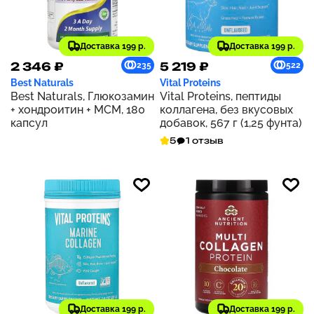
Доставка 199 р.
Доставка 199 р.
2 346 ₽
5 219 ₽
235
522
Best Naturals
Vital Proteins
Best Naturals, Глюкозамин
Vital Proteins, пептиды
+ хондроитин + МСМ, 180
коллагена, без вкусовых
капсул
добавок, 567 г (1,25 фунта)
5
1 отзыв
Доставка 199 р.
Доставка 199 р.