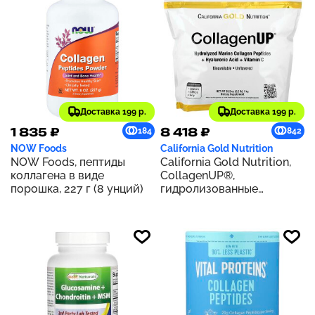
г (1,02 фунта)
Доставка 199 р.
Доставка 199 р.
1 835 ₽
8 418 ₽
184
842
NOW Foods
California Gold Nutrition
NOW Foods, пептиды
California Gold Nutrition,
коллагена в виде
CollagenUP®,
порошка, 227 г (8 унций)
гидролизованные
пептиды морского
коллагена с
гиалуроновой кислотой и
витамином C, с
нейтральным вкусом, 1 кг
(2,2 фунта)