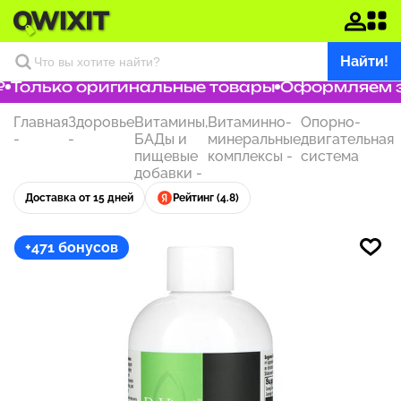
Найти!
Только оригинальные товары
Оформляем зак
Главная
Здоровье
Витамины,
Витаминно-
Опорно-
-
-
БАДы и
минеральные
двигательная
пищевые
комплексы
-
система
добавки
-
Доставка от 15 дней
Рейтинг (4.8)
+471 бонусов