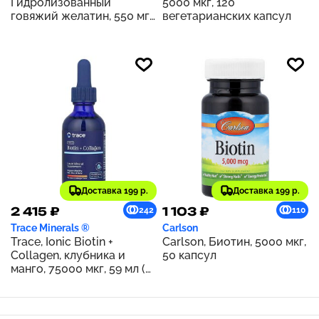
Гидролизованный
5000 мкг, 120
говяжий желатин, 550 мг,
вегетарианских капсул
200 капсул
Доставка 199 р.
Доставка 199 р.
2 415 ₽
1 103 ₽
242
110
Trace Minerals ®
Carlson
Trace, Ionic Biotin +
Carlson, Биотин, 5000 мкг,
Collagen, клубника и
50 капсул
манго, 75000 мкг, 59 мл (2
жидк. унц.)