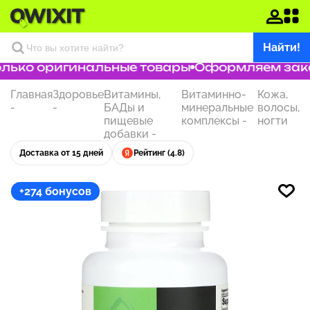
Найти!
ько оригинальные товары
Оформляем заказ 
Главная
Здоровье
Витамины,
Витаминно-
Кожа,
-
-
БАДы и
минеральные
волосы,
пищевые
комплексы
-
ногти
добавки
-
Доставка от 15 дней
Рейтинг (4.8)
+274 бонусов