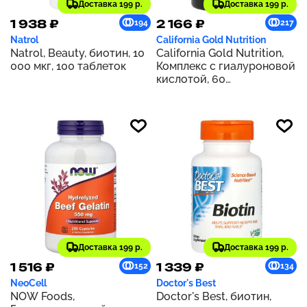
Доставка 199 р.
Доставка 199 р.
1 938 ₽
2 166 ₽
194
217
Natrol
California Gold Nutrition
Natrol, Beauty, биотин, 10
California Gold Nutrition,
000 мкг, 100 таблеток
Комплекс с гиалуроновой
кислотой, 60
растительных капсул
Доставка 199 р.
Доставка 199 р.
1 516 ₽
1 339 ₽
152
134
NeoCell
Doctor's Best
NOW Foods,
Doctor's Best, биотин,