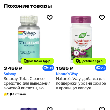
Похожие товары
Доставка 199 р.
Доставка 199 р.
3 456 ₽
1 585 ₽
346
159
Solaray
Nature's Way
Solaray, Total Cleanse,
Nature's Way, добавка для
средство для выведения
поддержки уровня сахара
мочевой кислоты, 60
в крови, 90 капсул
растительных капсул
5
1 отзыв