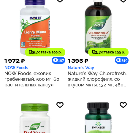
Доставка 199 р.
Доставка 199 р.
1 972 ₽
1 395 ₽
197
140
NOW Foods
Nature's Way
NOW Foods, ежовик
Nature's Way, Chlorofresh,
гребенчатый, 500 мг, 60
жидкий хлорофилл, со
растительных капсул
вкусом мяты, 132 мг, 480
мл (16 жидк. унций) (132 мг
в 2 ст. л.)