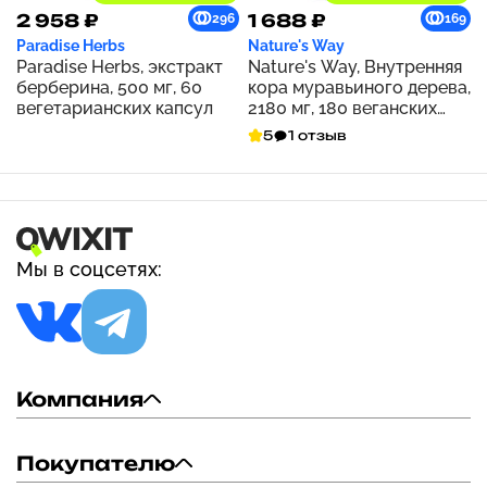
2 958 ₽
1 688 ₽
296
169
Paradise Herbs
Nature's Way
Paradise Herbs, экстракт
Nature's Way, Внутренняя
берберина, 500 мг, 60
кора муравьиного дерева,
вегетарианских капсул
2180 мг, 180 веганских
капсул (545 мг на капсулу)
5
1 отзыв
Мы в соцсетях:
Компания
Покупателю