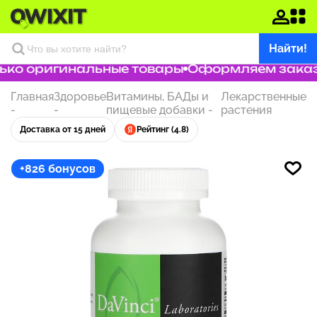
Найти!
ко оригинальные товары
Оформляем заказ з
Главная
Здоровье
Витамины, БАДы и
Лекарственные
-
-
пищевые добавки
-
растения
Доставка от 15 дней
Рейтинг (4.8)
+826 бонусов