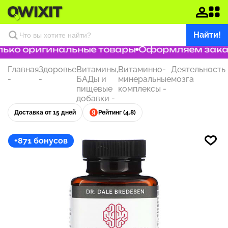
Найти!
ько оригинальные товары
Оформляем заказ з
Главная
Здоровье
Витамины,
Витаминно-
Деятельность
-
-
БАДы и
минеральные
мозга
пищевые
комплексы
-
добавки
-
Доставка от 15 дней
Рейтинг (4.8)
+871 бонусов