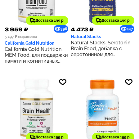
Доставка 199 р.
Доставка 199 р.
3 959 ₽
4 473 ₽
396
447
Natural Stacks
5 197 ₽
старая цена
Natural Stacks, Serotonin
California Gold Nutrition
Brain Food, добавка с
California Gold Nutrition,
серотонином для
MEM Food, для поддержки
здоровья мозга, 60
памяти и когнитивных
веганских капсул
функций, 510 г (1,12 фунта)
Доставка 199 р.
Доставка 199 р.