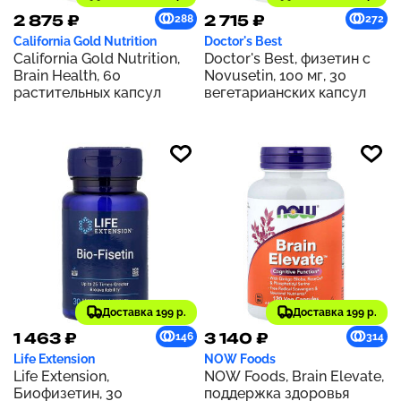
2 875 ₽
2 715 ₽
288
272
California Gold Nutrition
Doctor's Best
California Gold Nutrition,
Doctor's Best, физетин с
Brain Health, 60
Novusetin, 100 мг, 30
растительных капсул
вегетарианских капсул
Доставка 199 р.
Доставка 199 р.
1 463 ₽
3 140 ₽
146
314
Life Extension
NOW Foods
Life Extension,
NOW Foods, Brain Elevate,
Биофизетин, 30
поддержка здоровья