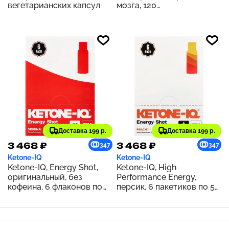
вегетарианских капсул
мозга, 120
вегетарианских капсул
Доставка 199 р.
Доставка 199 р.
3 468 ₽
3 468 ₽
347
347
Ketone-IQ
Ketone-IQ
Ketone-IQ, Energy Shot,
Ketone-IQ, High
оригинальный, без
Performance Energy,
кофеина, 6 флаконов по
персик, 6 пакетиков по 59
59 мл (2 жидк. унции)
мл (2 жидк. унц.)