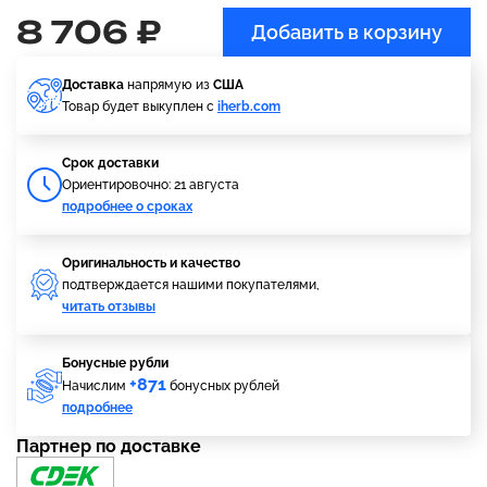
8 706 ₽
Добавить в корзину
Доставка
напрямую из
США
Товар будет выкуплен с
iherb.com
Cрок доставки
Ориентировочно: 21 августа
подробнее о сроках
Оригинальность и качество
подтверждается нашими покупателями,
читать отзывы
Бонусные рубли
+871
Начислим
бонусных рублей
подробнее
Партнер по доставке