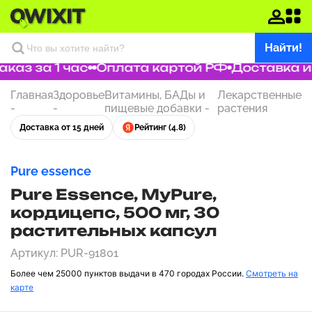
Найти!
з за 1 час
Оплата картой РФ
Доставка из
Главная
Здоровье
Витамины, БАДы и
Лекарственные
-
-
пищевые добавки
-
растения
Доставка от 15 дней
Рейтинг (4.8)
Pure essence
Pure Essence, MyPure,
кордицепс, 500 мг, 30
растительных капсул
Артикул: PUR-91801
Более чем 25000 пунктов выдачи в 470 городах России.
Смотреть на
карте