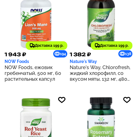
Доставка 199 р.
Доставка 199 р.
1 943 ₽
1 382 ₽
194
138
NOW Foods
Nature's Way
NOW Foods, ежовик
Nature's Way, Chlorofresh,
гребенчатый, 500 мг, 60
жидкий хлорофилл, со
растительных капсул
вкусом мяты, 132 мг, 480
мл (16 жидк. унций) (132 мг
в 2 ст. л.)