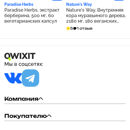
Paradise Herbs
Nature's Way
Paradise Herbs, экстракт
Nature's Way, Внутренняя
берберина, 500 мг, 60
кора муравьиного дерева,
вегетарианских капсул
2180 мг, 180 веганских
капсул (545 мг на капсулу)
5
1 отзыв
Мы в соцсетях:
Компания
Покупателю