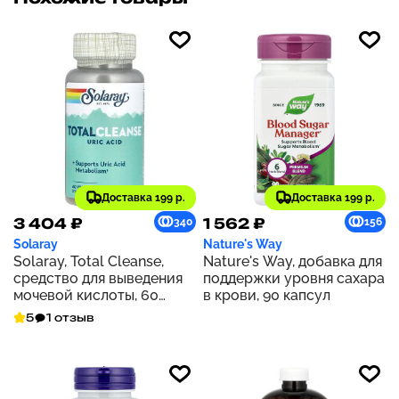
Доставка 199 р.
Доставка 199 р.
3 404 ₽
1 562 ₽
340
156
Solaray
Nature's Way
Solaray, Total Cleanse,
Nature's Way, добавка для
средство для выведения
поддержки уровня сахара
мочевой кислоты, 60
в крови, 90 капсул
растительных капсул
5
1 отзыв