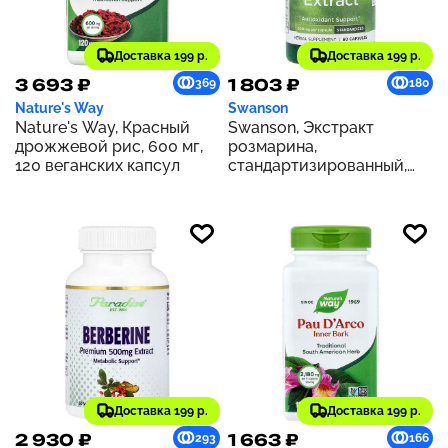
Доставка 199 р.
Доставка 199 р.
3 693 ₽
1 803 ₽
369
180
Nature's Way
Swanson
Nature's Way, Красный
Swanson, Экстракт
дрожжевой рис, 600 мг,
розмарина,
120 веганских капсул
стандартизированный,
500 мг, 60 капсул
Доставка 199 р.
Доставка 199 р.
2 930 ₽
1 663 ₽
293
166