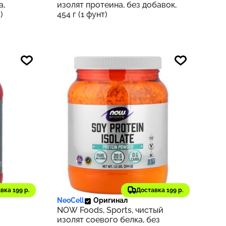
а,
изолят протеина, без добавок,
)
454 г (1 фунт)
2 520 ₽
560
252
вка 199 р.
Доставка 199 р.
NeoCell
Оригинал
NOW Foods, Sports, чистый
изолят соевого белка, без