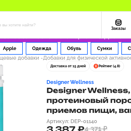
Заказы
аз за 1 час
Оплата картой РФ
Доставка из
Apple
Одежда
Обувь
Сумки
С
ищевые добавки
-
Добавки для физической активно
Доставка от 15 дней
Рейтинг (4.8)
Designer Wellness
Designer Wellness,
протеиновый пор
приемов пищи, вани
Артикул: DEP-01140
3 387 ₽
4 371 ₽