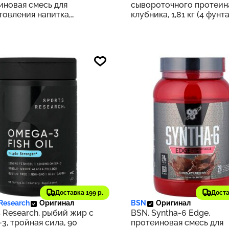
иновая смесь для
сывороточного протеин
товления напитка,
клубника, 1,81 кг (4 фунта
ье с арахисовой пастой,
г (4,02 фунта)
0 ₽
5 604 ₽
325
Доставка 199 р.
Доста
 Research
Оригинал
BSN
Оригинал
s Research, рыбий жир с
BSN, Syntha-6 Edge,
3, тройная сила, 90
протеиновая смесь для