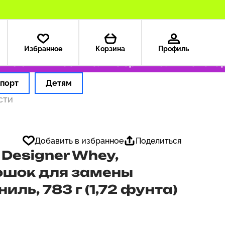
Избранное
Корзина
Профиль
 США — 199 ₽
Только оригинальные товары
порт
Детям
сти
Добавить в избранное
Поделиться
 Designer Whey,
ошок для замены
ль, 783 г (1,72 фунта)