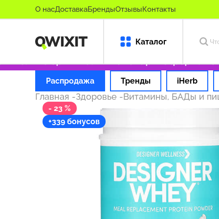
О нас
Доставка
Бренды
Отзывы
Контакты
Каталог
Только оригинальные товары
Оформляем зак
Распродажа
Тренды
iHerb
Главная
-
Здоровье
-
Витамины, БАДы и п
- 23 %
+339 бонусов