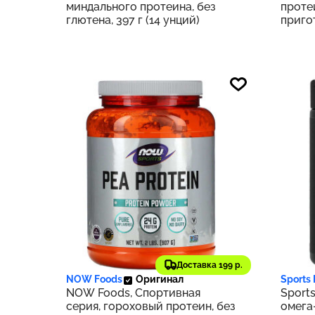
миндального протеина, без
проте
глютена, 397 г (14 унций)
приго
печен
1,82 к
3 405 ₽
3 25
341
Доставка 199 р.
NOW Foods
Оригинал
Sports
NOW Foods, Спортивная
Sport
серия, гороховый протеин, без
омега-