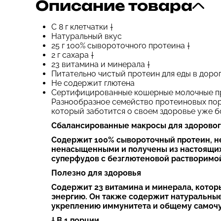
Описание товара
С 8 г клетчатки †
Натуральный вкус
25 г 100% сывороточного протеина †
2 г сахара †
23 витамина и минерала †
Питательно чистый протеин для еды в доро
Не содержит глютена
Сертифицированные кошерные молочные п
Разнообразное семейство протеиновых пор
который заботится о своем здоровье уже бо
Сбалансированные макросы для здоровог
Содержит 100% сывороточный протеин, н
ненасыщенными и получены из настоящих
суперфудов с безглютеновой растворимой 
Полезно для здоровья
Содержит 23 витамина и минерала, кото
энергию. Он также содержит натуральны
укреплению иммунитета и общему самочу
† В 1 порции