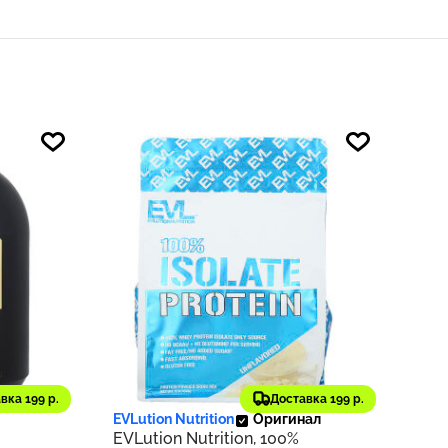
3 253 ₽
792
325
вка 199 р.
Доставка 199 р.
EVLution Nutrition
Оригинал
EVLution Nutrition, 100%