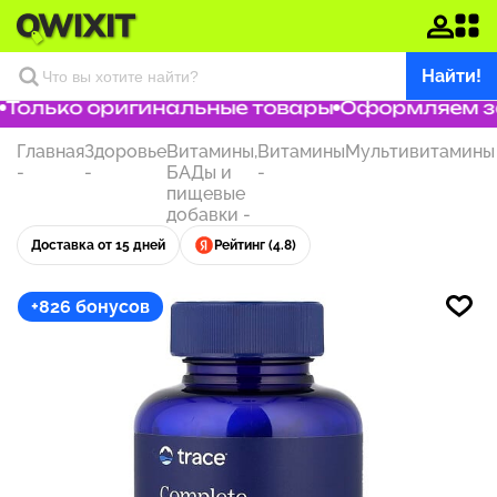
Найти!
Только оригинальные товары
Оформляем зака
Главная
Здоровье
Витамины,
Витамины
Мультивитамины
-
-
БАДы и
-
пищевые
добавки
-
Доставка от 15 дней
Рейтинг (4.8)
+826 бонусов