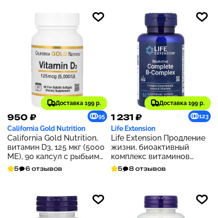
Доставка 199 р.
Доставка 199 р.
950 ₽
1 231 ₽
95
123
California Gold Nutrition
Life Extension
California Gold Nutrition,
Life Extension Продление
витамин D3, 125 мкг (5000
жизни, биоактивный
МЕ), 90 капсул с рыбьим
комплекс витаминов
желатином
группы В, 60
5
6 отзывов
5
8 отзывов
вегетарианских капсул