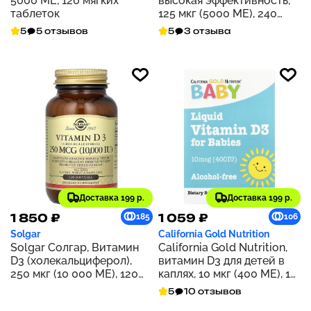
5000 МЕ, 120 мягких
высокая эффективность,
таблеток
125 мкг (5000 МЕ), 240
мягких таблеток
5
5 отзывов
5
3 отзыва
Доставка 199 р.
Доставка 199 р.
1 850 ₽
1 059 ₽
185
106
Solgar
California Gold Nutrition
Solgar Солгар, Витамин
California Gold Nutrition,
D3 (холекальциферол),
витамин D3 для детей в
250 мкг (10 000 МЕ), 120
каплях, 10 мкг (400 МЕ), 10
мягких капсул
мл (0,34 жидк. унции)
5
10 отзывов