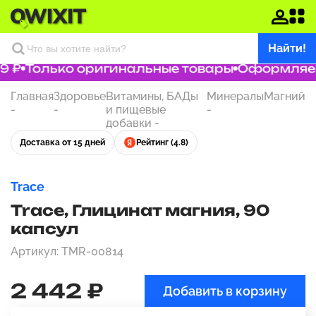
Найти!
9 ₽
Только оригинальные товары
Оформляем 
Главная
Здоровье
Витамины, БАДы
Минералы
Магний
-
-
и пищевые
-
добавки
-
Доставка от 15 дней
Рейтинг (4.8)
Trace
Trace, Глицинат магния, 90
капсул
Артикул: TMR-00814
2 442 ₽
Добавить в корзину