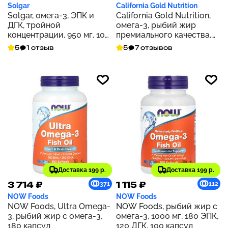
Solgar
California Gold Nutrition
Solgar, омега-3, ЭПК и
California Gold Nutrition,
ДГК, тройной
омега-3, рыбий жир
концентрации, 950 мг, 100
премиального качества,
капсул
100 капсул из рыбьего
5
1 отзыв
5
7 отзывов
желатина
Доставка 199 р.
Доставка 199 р.
3 714 ₽
1 115 ₽
371
112
NOW Foods
NOW Foods
NOW Foods, Ultra Omega-
NOW Foods, рыбий жир с
3, рыбий жир с омега-3,
омега-3, 1000 мг, 180 ЭПК,
180 капсул
120 ДГК, 100 капсул