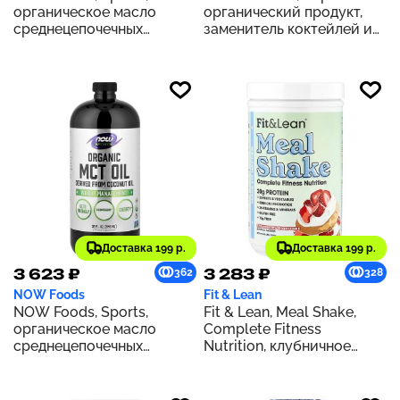
органическое масло
органический продукт,
среднецепочечных
заменитель коктейлей и
триглицеридов, 14 г, 473
приемов пищи, со вкусом
мл (16 жидк. Унций)
чая масала с ванилью,
1064 г (37,53 унции)
Доставка 199 р.
Доставка 199 р.
3 623 ₽
3 283 ₽
362
328
NOW Foods
Fit & Lean
NOW Foods, Sports,
Fit & Lean, Meal Shake,
органическое масло
Complete Fitness
среднецепочечных
Nutrition, клубничное
триглицеридов, 14 г, 946
песочное печенье, 365 г
мл (32 жидк. Унции)
(0,8 фунта)