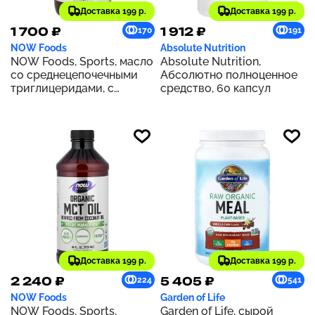
Доставка 199 р.
Доставка 199 р.
1 700 ₽
1 912 ₽
170
191
NOW Foods
Absolute Nutrition
NOW Foods, Sports, масло
Absolute Nutrition,
со среднецепочечными
Абсолютно полноценное
триглицеридами, с
средство, 60 капсул
нейтральным вкусом, 473
мл (16 жидк. унций)
Доставка 199 р.
Доставка 199 р.
2 240 ₽
5 405 ₽
224
541
NOW Foods
Garden of Life
NOW Foods, Sports,
Garden of Life, сырой