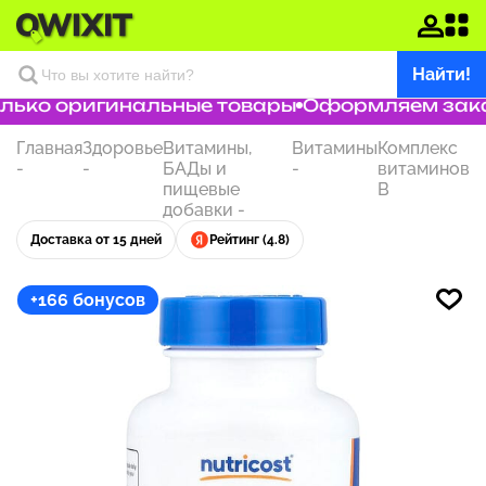
Найти!
ько оригинальные товары
Оформляем заказ 
Главная
Здоровье
Витамины,
Витамины
Комплекс
-
-
БАДы и
-
витаминов
пищевые
B
добавки
-
Доставка от 15 дней
Рейтинг (4.8)
+166 бонусов