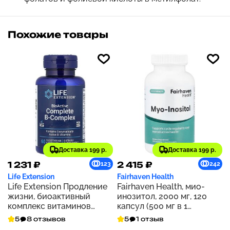
Похожие товары
Доставка 199 р.
Доставка 199 р.
1 231 ₽
2 415 ₽
123
242
Life Extension
Fairhaven Health
Life Extension Продление
Fairhaven Health, мио-
жизни, биоактивный
инозитол, 2000 мг, 120
комплекс витаминов
капсул (500 мг в 1
группы В, 60
капсуле)
5
8 отзывов
5
1 отзыв
вегетарианских капсул