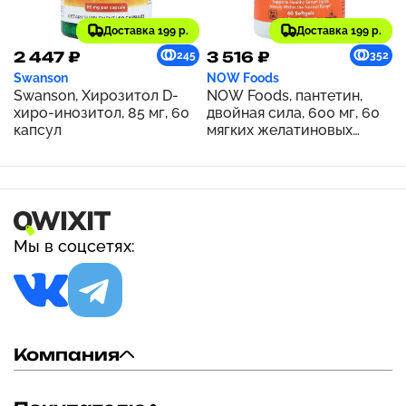
Доставка 199 р.
Доставка 199 р.
2 447 ₽
3 516 ₽
245
352
Swanson
NOW Foods
Swanson, Хирозитол D-
NOW Foods, пантетин,
хиро-инозитол, 85 мг, 60
двойная сила, 600 мг, 60
капсул
мягких желатиновых
капсул
Мы в соцсетях:
Компания