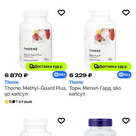
Доставка 199 р.
Доставка 199 р.
6 870 ₽
6 229 ₽
687
623
Thorne
Thorne
Thorne, Methyl-Guard Plus,
Торн, Метил-Гард, 180
90 капсул
капсул
5
1 отзыв