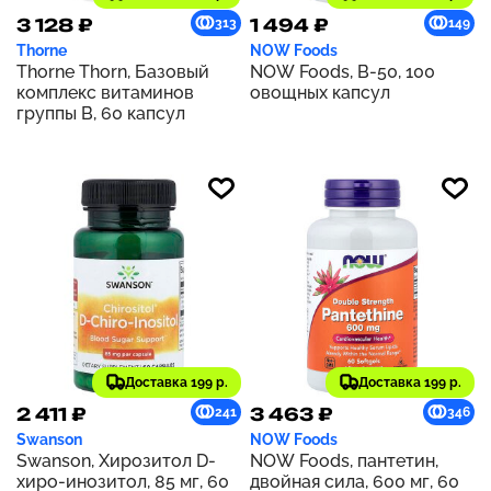
3 128 ₽
1 494 ₽
313
149
Thorne
NOW Foods
Thorne Thorn, Базовый
NOW Foods, B-50, 100
комплекс витаминов
овощных капсул
группы В, 60 капсул
Доставка 199 р.
Доставка 199 р.
2 411 ₽
3 463 ₽
241
346
Swanson
NOW Foods
Swanson, Хирозитол D-
NOW Foods, пантетин,
хиро-инозитол, 85 мг, 60
двойная сила, 600 мг, 60