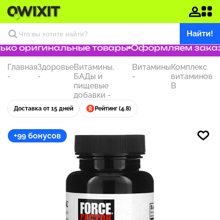
Найти!
ко оригинальные товары
Оформляем заказ з
Главная
Здоровье
Витамины,
Витамины
Комплекс
-
-
БАДы и
-
витаминов
пищевые
B
добавки
-
Доставка от 15 дней
Рейтинг (4.8)
+99 бонусов