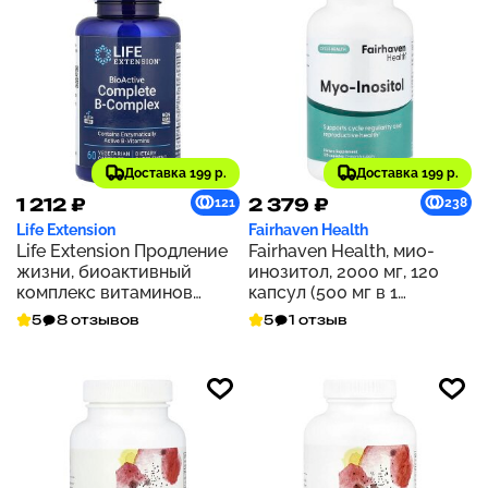
Доставка 199 р.
Доставка 199 р.
1 212 ₽
2 379 ₽
121
238
Life Extension
Fairhaven Health
Life Extension Продление
Fairhaven Health, мио-
жизни, биоактивный
инозитол, 2000 мг, 120
комплекс витаминов
капсул (500 мг в 1
группы В, 60
капсуле)
5
8 отзывов
5
1 отзыв
вегетарианских капсул