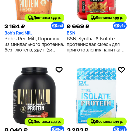
Доставка 199 р.
Доставка 199 р.
2 184 ₽
9 669 ₽
218
967
Bob's Red Mill
BSN
Bob's Red Mill, Порошок
BSN, Syntha-6 Isolate,
из миндального протеина,
протеиновая смесь для
без глютена, 397 г (14
приготовления напитка,
унций)
печенье с арахисовой
пастой, 1,82 кг (4,02 фунта)
Доставка 199 р.
Доставка 199 р.
8 040 ₽
3 283 ₽
804
328