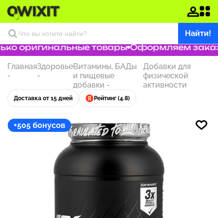
Найти!
ко оригинальные товары
Оформляем заказ з
Главная
Здоровье
Витамины, БАДы
Добавки для
-
-
и пищевые
физической
добавки
-
активности
Доставка от 15 дней
Рейтинг (4.8)
+505 бонусов