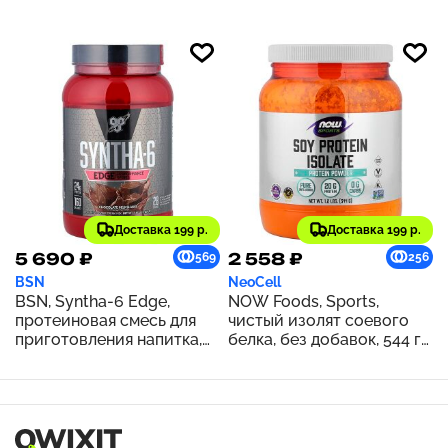
г
Доставка 199 р.
Доставка 199 р.
5 690 ₽
2 558 ₽
569
256
BSN
NeoCell
BSN, Syntha-6 Edge,
NOW Foods, Sports,
протеиновая смесь для
чистый изолят соевого
приготовления напитка,
белка, без добавок, 544 г
шоколадный молочный
(1,2 фунта)
коктейль, 1,12 кг (2,47
фунта)