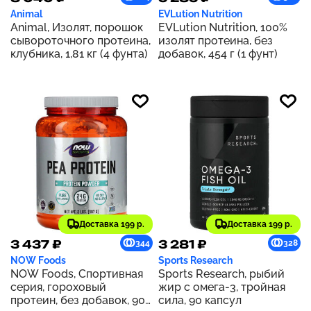
Animal
EVLution Nutrition
Animal, Изолят, порошок
EVLution Nutrition, 100%
сывороточного протеина,
изолят протеина, без
клубника, 1,81 кг (4 фунта)
добавок, 454 г (1 фунт)
Доставка 199 р.
Доставка 199 р.
3 437 ₽
3 281 ₽
344
328
NOW Foods
Sports Research
NOW Foods, Спортивная
Sports Research, рыбий
серия, гороховый
жир с омега-3, тройная
протеин, без добавок, 907
сила, 90 капсул