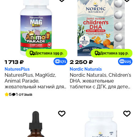
Доставка 199 р.
Доставка 199 р.
1 713 ₽
2 250 ₽
171
225
NaturesPlus
Nordic Naturals
NaturesPlus, MagKidz,
Nordic Naturals, Children's
Animal Parade,
DHA, жевательные
жевательный магний для
таблетки с ДГК, для детей
детей, вишня, 100 мг, 90
от 3 лет, со вкусом
5
1 отзыв
таблеток в форме
тропических фруктов, 600
животных (50 мг в 1
мг, 30 жевательных
таблетке)
таблеток