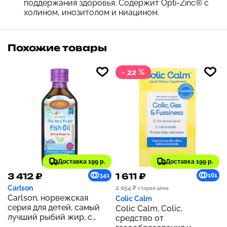
поддержания здоровья. Содержит Opti-Zinc® с
холином, инозитолом и ниацином.
Похожие товары
- 22 %
Доставка 199 р.
Доставка 199 р.
3 412 ₽
1 611 ₽
341
161
Carlson
2 054 ₽
старая цена
Carlson, норвежская
Colic Calm
серия для детей, самый
Colic Calm, Colic,
лучший рыбий жир, с
средство от
натуральным ягодным