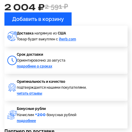
2 004 ₽
2 591 ₽
Добавить в корзину
Доставка
напрямую из
США
Товар будет выкуплен с
iherb.com
Cрок доставки
Ориентировочно: 20 августа
подробнее о сроках
Оригинальность и качество
подтверждается нашими покупателями,
читать отзывы
Бонусные рубли
+200
Начислим
бонусных рублей
подробнее
Партнер по доставке