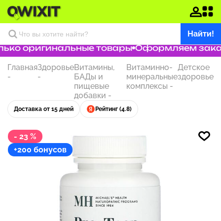
Найти!
ько оригинальные товары
Оформляем заказ 
Главная
Здоровье
Витамины,
Витаминно-
Детское
-
-
БАДы и
минеральные
здоровье
пищевые
комплексы
-
добавки
-
Доставка от 15 дней
Рейтинг (4.8)
- 23 %
+200 бонусов