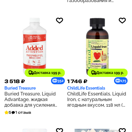
газообразования и
вкусом, 800 мг, 200 мл
рефлюкса, для младенцев,
(6,7 жидк. унции)
50 мл (1,7 жидк. унции)
Доставка 199 р.
Доставка 199 р.
3 518 ₽
1 746 ₽
352
175
Buried Treasure
ChildLife Essentials
Buried Treasure, Liquid
ChildLife Essentials, Liquid
Advantage, жидкая
Iron, с натуральным
добавка для усиления
ягодным вкусом, 118 мл (4
концентрации внимания,
жидк. унции)
5
1 отзыв
496 мл (16,54 жидк. унции)