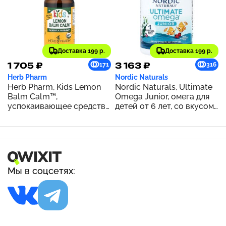
Доставка 199 р.
Доставка 199 р.
1 705 ₽
3 163 ₽
171
316
Herb Pharm
Nordic Naturals
Herb Pharm, Kids Lemon
Nordic Naturals, Ultimate
Balm Calm™,
Omega Junior, омега для
успокаивающее средство
детей от 6 лет, со вкусом
для детей, без спирта, 213
клубники, 680 мг, 90
мг, 30 мл (1 жидк. унция)
мини-капсул (340 мг в 1
капсуле)
Мы в соцсетях: