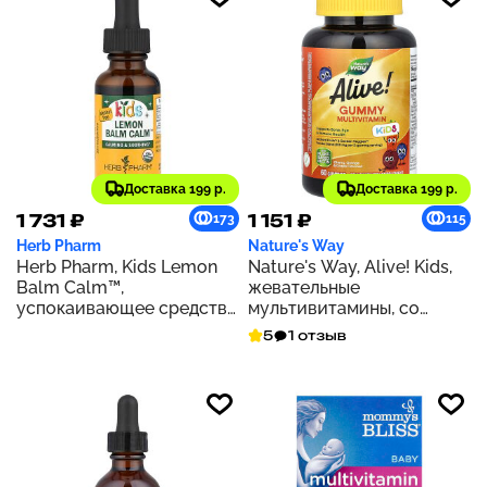
Доставка 199 р.
Доставка 199 р.
1 731 ₽
1 151 ₽
173
115
Herb Pharm
Nature's Way
Herb Pharm, Kids Lemon
Nature's Way, Alive! Kids,
Balm Calm™,
жевательные
успокаивающее средство
мультивитамины, со
для детей, без спирта, 213
вкусом вишни, апельсина
5
1 отзыв
мг, 30 мл (1 жидк. унция)
и винограда, 60
жевательных таблеток