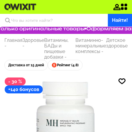
Найти!
олько оригинальные товары
Оформляем заказ
Главная
Здоровье
Витамины,
Витаминно-
Детское
-
-
БАДы и
минеральные
здоровье
пищевые
комплексы
-
добавки
-
Доставка от 15 дней
Рейтинг (4.8)
- 30 %
+140 бонусов