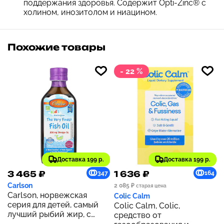
поддержания здоровья. Содержит Opti-Zinc® с
холином, инозитолом и ниацином.
Похожие товары
- 22 %
Доставка 199 р.
Доставка 199 р.
3 465 ₽
1 636 ₽
347
164
Carlson
2 085 ₽
старая цена
Carlson, норвежская
Colic Calm
серия для детей, самый
Colic Calm, Colic,
лучший рыбий жир, с
средство от
натуральным ягодным