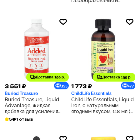
газообразования и
вкусом, 800 мг, 200 мл
рефлюкса, для младенцев,
(6,7 жидк. унции)
50 мл (1,7 жидк. унции)
Доставка 199 р.
Доставка 199 р.
3 551 ₽
1 773 ₽
355
177
Buried Treasure
ChildLife Essentials
Buried Treasure, Liquid
ChildLife Essentials, Liquid
Advantage, жидкая
Iron, с натуральным
добавка для усиления
ягодным вкусом, 118 мл (4
концентрации внимания,
жидк. унции)
5
1 отзыв
496 мл (16,54 жидк. унции)