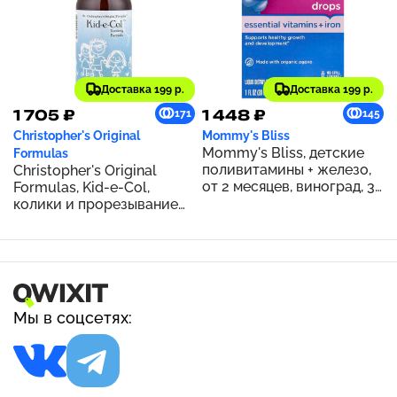
Доставка 199 р.
Доставка 199 р.
1 705 ₽
1 448 ₽
171
145
Christopher's Original
Mommy's Bliss
Mommy's Bliss, детские
Formulas
поливитамины + железо,
Christopher's Original
от 2 месяцев, виноград, 30
Formulas, Kid-e-Col,
мл (1 жидк. унция)
колики и прорезывание
зубов, 2 жидк. унц.
Мы в соцсетях: