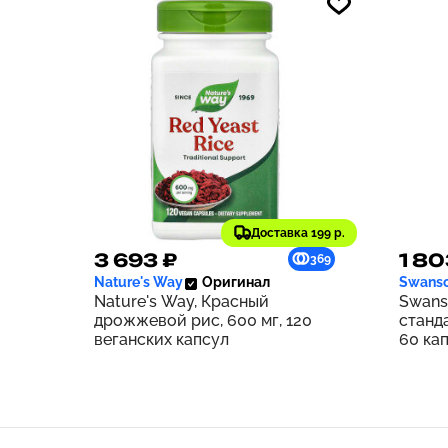
Доставка 199 р.
3 693 ₽
1 80
369
Nature's Way
Оригинал
Swans
Nature's Way, Красный
Swans
дрожжевой рис, 600 мг, 120
станд
веганских капсул
60 ка