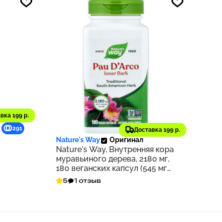
вка 199 р.
1 663 ₽
291
166
Доставка 199 р.
Nature's Way
Оригинал
Nature's Way, Внутренняя кора
муравьиного дерева, 2180 мг,
180 веганских капсул (545 мг
на капсулу)
5
1 отзыв