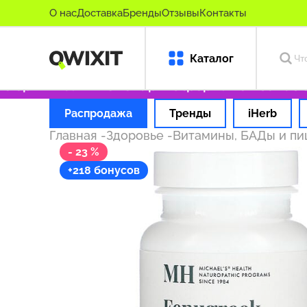
О нас
Доставка
Бренды
Отзывы
Контакты
Каталог
оригинальные товары
Оформляем заказ за 1
Распродажа
Тренды
iHerb
Главная
-
Здоровье
-
Витамины, БАДы и п
- 23 %
+218 бонусов