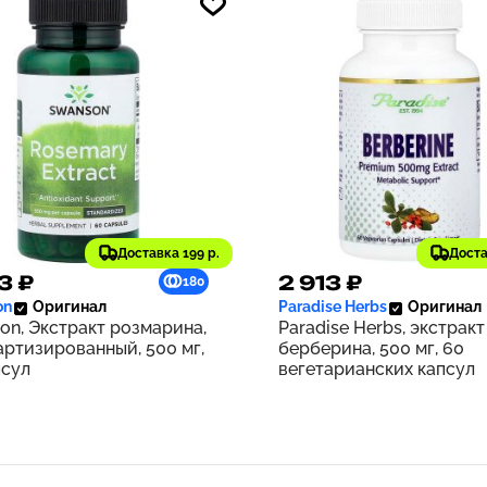
Доставка 199 р.
Доста
3 ₽
2 913 ₽
180
on
Оригинал
Paradise Herbs
Оригинал
on, Экстракт розмарина,
Paradise Herbs, экстракт
артизированный, 500 мг,
берберина, 500 мг, 60
псул
вегетарианских капсул