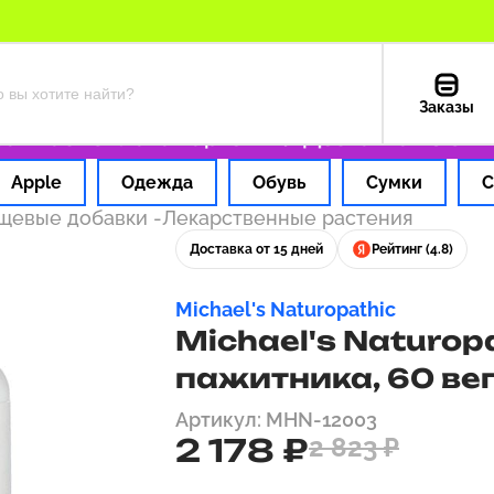
Заказы
 час
Оплата картой РФ
Доставка из США —
Apple
Одежда
Обувь
Сумки
С
ищевые добавки
-
Лекарственные растения
Доставка от 15 дней
Рейтинг (4.8)
Michael's Naturopathic
Michael's Naturop
пажитника, 60 ве
Артикул: MHN-12003
2 178 ₽
2 823 ₽