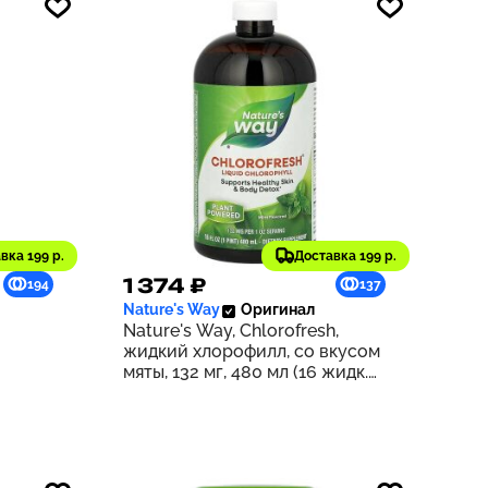
вка 199 р.
Доставка 199 р.
1 374 ₽
194
137
Nature's Way
Оригинал
Nature's Way, Chlorofresh,
жидкий хлорофилл, со вкусом
мяты, 132 мг, 480 мл (16 жидк.
унций) (132 мг в 2 ст. л.)