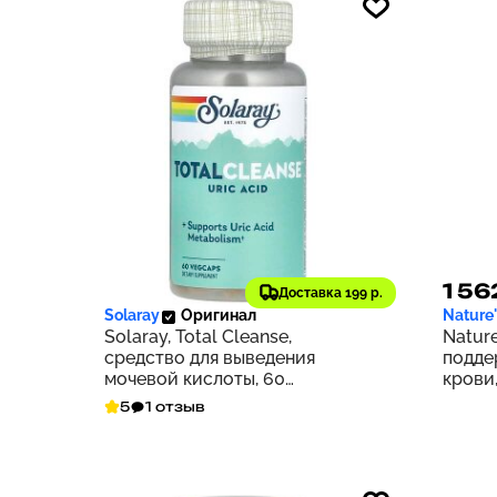
3 404 ₽
1 56
340
Доставка 199 р.
Solaray
Оригинал
Nature
Solaray, Total Cleanse,
Nature
средство для выведения
подде
мочевой кислоты, 60
крови,
растительных капсул
5
1 отзыв