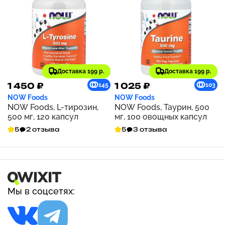
Доставка 199 р.
Доставка 199 р.
1 450 ₽
1 025 ₽
145
103
NOW Foods
NOW Foods
NOW Foods, L-тирозин,
NOW Foods, Таурин, 500
500 мг, 120 капсул
мг, 100 овощных капсул
5
2 отзыва
5
3 отзыва
Мы в соцсетях: