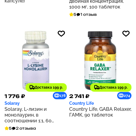
капсуле)
двойная концентрация,
1000 мг, 100 таблеток
5
1 отзыв
Доставка 199 р.
Доставка 199 р.
1 776 ₽
2 741 ₽
178
274
Solaray
Country Life
Solaray, L-лизин и
Country Life, GABA Relaxer,
монолаурин, в
ГАМК, 90 таблеток
соотношении 1:1, 60
вегетарианских капсул
5
2 отзыва