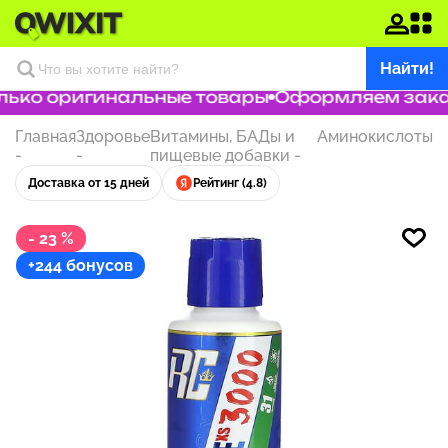
Найти!
ько оригинальные товары
Оформляем заказ 
Главная
Здоровье
Витамины, БАДы и
Аминокислоты
-
-
пищевые добавки
-
Доставка от 15 дней
Рейтинг (4.8)
- 23 %
+244 бонусов