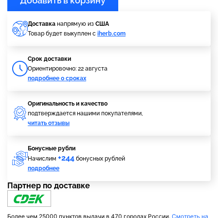
Добавить в корзину
Доставка
напрямую из
США
Товар будет выкуплен с
iherb.com
Cрок доставки
Ориентировочно: 22 августа
подробнее о сроках
Оригинальность и качество
подтверждается нашими покупателями,
читать отзывы
Бонусные рубли
+244
Начислим
бонусных рублей
подробнее
Партнер по доставке
Более чем 25000 пунктов выдачи в 470 городах России.
Смотреть на