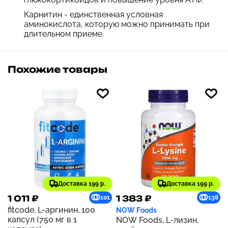
Карнитин - единственная условная
аминокислота, которую можно принимать при
длительном приеме.
Похожие товары
Доставка 199 р.
Доставка 199 р.
1 011 ₽
1 383 ₽
101
138
fitcode, L-аргинин, 100
NOW Foods
капсул (750 мг в 1
NOW Foods, L-лизин,