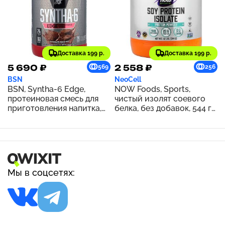
Доставка 199 р.
Доставка 199 р.
5 690 ₽
2 558 ₽
569
256
BSN
NeoCell
BSN, Syntha-6 Edge,
NOW Foods, Sports,
протеиновая смесь для
чистый изолят соевого
приготовления напитка,
белка, без добавок, 544 г
шоколадный молочный
(1,2 фунта)
коктейль, 1,12 кг (2,47
фунта)
Мы в соцсетях: