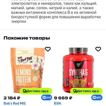
электролитов и минералов, таких как кальций,
магний, цинк, селен, натрий и калий, а также
важных витаминов комплекса B в их активной
биодоступной форме для повышения выработки
энергии.
Похожие товары
Доставка 199 р.
Доставка 199 р.
2 184 ₽
9 669 ₽
218
967
Bob's Red Mill
BSN