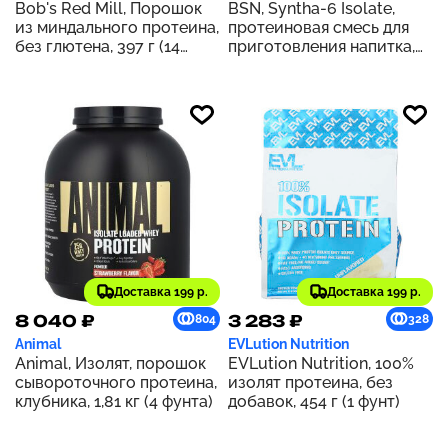
Bob's Red Mill, Порошок
BSN, Syntha-6 Isolate,
из миндального протеина,
протеиновая смесь для
без глютена, 397 г (14
приготовления напитка,
унций)
печенье с арахисовой
пастой, 1,82 кг (4,02 фунта)
Доставка 199 р.
Доставка 199 р.
8 040 ₽
3 283 ₽
804
328
Animal
EVLution Nutrition
Animal, Изолят, порошок
EVLution Nutrition, 100%
сывороточного протеина,
изолят протеина, без
клубника, 1,81 кг (4 фунта)
добавок, 454 г (1 фунт)