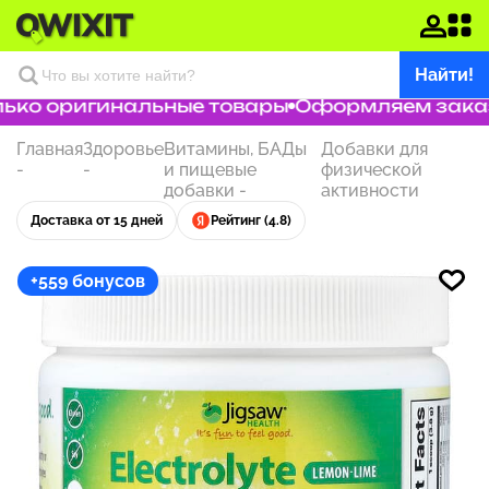
Найти!
ко оригинальные товары
Оформляем заказ з
Главная
Здоровье
Витамины, БАДы
Добавки для
-
-
и пищевые
физической
добавки
-
активности
Доставка от 15 дней
Рейтинг (4.8)
+559 бонусов