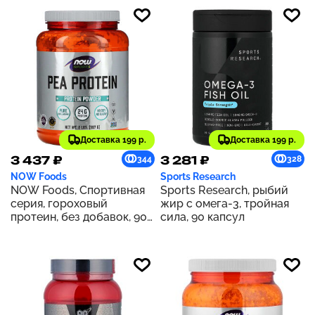
Доставка 199 р.
Доставка 199 р.
3 437 ₽
3 281 ₽
344
328
NOW Foods
Sports Research
NOW Foods, Спортивная
Sports Research, рыбий
серия, гороховый
жир с омега-3, тройная
протеин, без добавок, 907
сила, 90 капсул
г