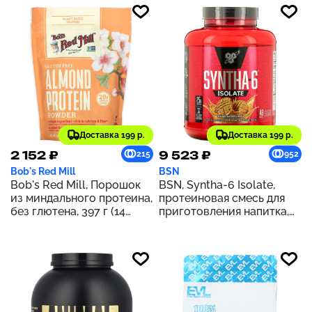
Доставка 199 р.
Доставка 199 р.
2 152 ₽
9 523 ₽
215
952
Bob's Red Mill
BSN
Bob's Red Mill, Порошок
BSN, Syntha-6 Isolate,
из миндального протеина,
протеиновая смесь для
без глютена, 397 г (14
приготовления напитка,
унций)
печенье с арахисовой
пастой, 1,82 кг (4,02 фунта)