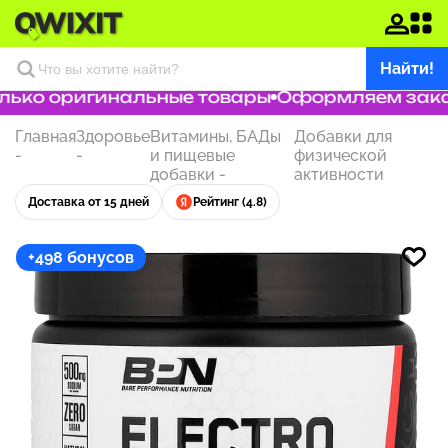
Найти!
ько оригинальные товары
Оформляем заказ 
Главная
Здоровье
Витамины, БАДы
Добавки для
-
-
и пищевые
физической
добавки
-
активности
Доставка от 15 дней
Рейтинг (4.8)
+498 бонусов