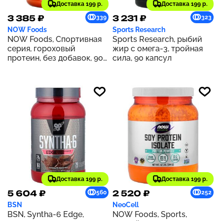
Доставка 199 р.
Доставка 199 р.
3 385 ₽
3 231 ₽
339
323
NOW Foods
Sports Research
NOW Foods, Спортивная
Sports Research, рыбий
серия, гороховый
жир с омега-3, тройная
протеин, без добавок, 907
сила, 90 капсул
г
Доставка 199 р.
Доставка 199 р.
5 604 ₽
2 520 ₽
560
252
BSN
NeoCell
BSN, Syntha-6 Edge,
NOW Foods, Sports,