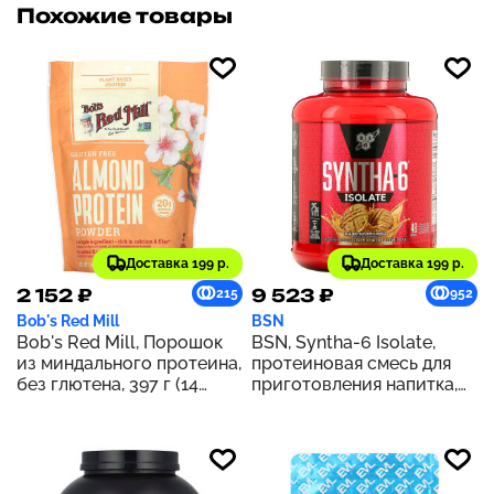
Похожие товары
Доставка 199 р.
Доставка 199 р.
2 152 ₽
9 523 ₽
215
952
Bob's Red Mill
BSN
Bob's Red Mill, Порошок
BSN, Syntha-6 Isolate,
из миндального протеина,
протеиновая смесь для
без глютена, 397 г (14
приготовления напитка,
унций)
печенье с арахисовой
пастой, 1,82 кг (4,02 фунта)