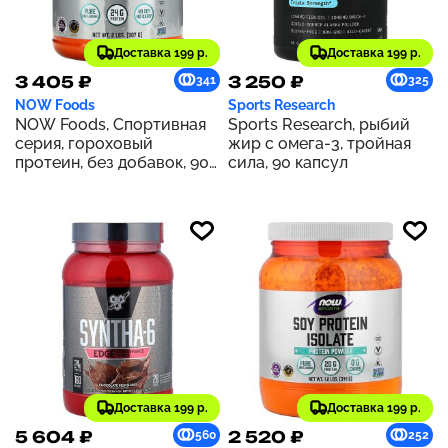
Доставка 199 р.
Доставка 199 р.
3 405 ₽
3 250 ₽
341
325
NOW Foods
Sports Research
NOW Foods, Спортивная
Sports Research, рыбий
серия, гороховый
жир с омега-3, тройная
протеин, без добавок, 907
сила, 90 капсул
г
Доставка 199 р.
Доставка 199 р.
5 604 ₽
2 520 ₽
560
252