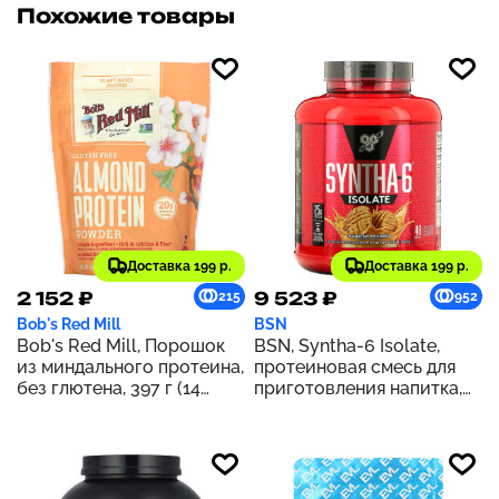
Похожие товары
Доставка 199 р.
Доставка 199 р.
2 152 ₽
9 523 ₽
215
952
Bob's Red Mill
BSN
Bob's Red Mill, Порошок
BSN, Syntha-6 Isolate,
из миндального протеина,
протеиновая смесь для
без глютена, 397 г (14
приготовления напитка,
унций)
печенье с арахисовой
пастой, 1,82 кг (4,02 фунта)