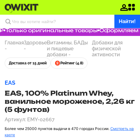
Найти!
Только оригинальные товары
Оформляем зак
Главная
Здоровье
Витамины, БАДы
Добавки для
-
-
и пищевые
физической
добавки
-
активности
Доставка от 15 дней
Рейтинг (4.8)
EAS
EAS, 100% Platinum Whey,
ванильное мороженое, 2,26 кг
(5 фунтов)
Артикул: EMY-02667
Более чем 25000 пунктов выдачи в 470 городах России.
Смотреть на
карте