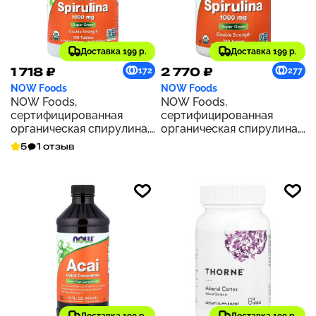
Доставка 199 р.
Доставка 199 р.
1 718 ₽
2 770 ₽
172
277
NOW Foods
NOW Foods
NOW Foods,
NOW Foods,
сертифицированная
сертифицированная
органическая спирулина,
органическая спирулина,
двойная сила действия,
1000 мг, 240 таблеток
5
1 отзыв
1000 мг, 120 таблеток