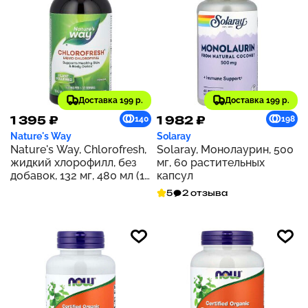
Доставка 199 р.
Доставка 199 р.
1 395 ₽
1 982 ₽
140
198
Nature's Way
Solaray
Nature's Way, Chlorofresh,
Solaray, Монолаурин, 500
жидкий хлорофилл, без
мг, 60 растительных
добавок, 132 мг, 480 мл (16
капсул
жидк. унций)
5
2 отзыва