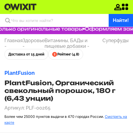
Найти!
лько оригинальные товары
Оформляем заказ
Главная
Здоровье
Витамины, БАДы и
Суперфуды
-
-
пищевые добавки
-
Доставка от 15 дней
Рейтинг (4.8)
PlantFusion
PlantFusion, Органический
свекольный порошок, 180 г
(6,43 унции)
Артикул: PLF-00265
Более чем 25000 пунктов выдачи в 470 городах России.
Смотреть на
карте