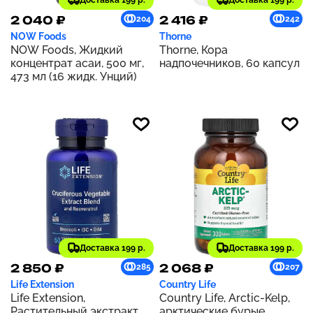
Доставка 199 р.
Доставка 199 р.
2 040 ₽
2 416 ₽
204
242
NOW Foods
Thorne
NOW Foods, Жидкий
Thorne, Кора
концентрат асаи, 500 мг,
надпочечников, 60 капсул
473 мл (16 жидк. Унций)
Доставка 199 р.
Доставка 199 р.
2 850 ₽
2 068 ₽
285
207
Life Extension
Country Life
Life Extension,
Country Life, Arctic-Kelp,
Растительный экстракт
арктические бурые