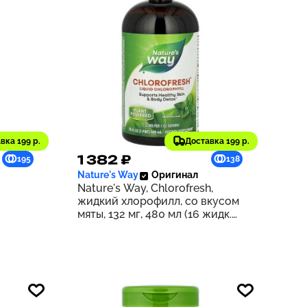
вка 199 р.
Доставка 199 р.
1 382 ₽
195
138
Nature's Way
Оригинал
Nature's Way, Chlorofresh,
жидкий хлорофилл, со вкусом
мяты, 132 мг, 480 мл (16 жидк.
унций) (132 мг в 2 ст. л.)