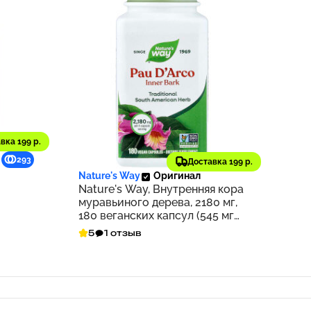
вка 199 р.
1 673 ₽
293
167
Доставка 199 р.
Nature's Way
Оригинал
Nature's Way, Внутренняя кора
муравьиного дерева, 2180 мг,
180 веганских капсул (545 мг
на капсулу)
5
1 отзыв