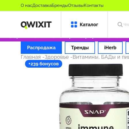
О нас
Доставка
Бренды
Отзывы
Контакты
Каталог
ко оригинальные товары
Оформляем заказ за
Распродажа
Тренды
iHerb
Главная
-
Здоровье
-
Витамины, БАДы и п
+239 бонусов