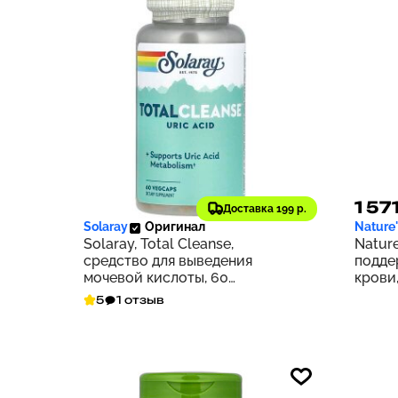
3 425 ₽
1 57
343
Доставка 199 р.
Solaray
Оригинал
Nature
Solaray, Total Cleanse,
Nature
средство для выведения
подде
мочевой кислоты, 60
крови,
растительных капсул
5
1 отзыв