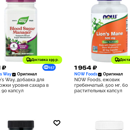
Доставка 199 р.
Доста
1 ₽
1 954 ₽
157
's Way
Оригинал
NOW Foods
Оригинал
's Way, добавка для
NOW Foods, ежовик
ржки уровня сахара в
гребенчатый, 500 мг, 60
 90 капсул
растительных капсул