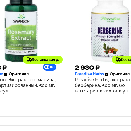
Доставка 199 р.
Доста
3 ₽
2 930 ₽
181
on
Оригинал
Paradise Herbs
Оригинал
on, Экстракт розмарина,
Paradise Herbs, экстракт
артизированный, 500 мг,
берберина, 500 мг, 60
псул
вегетарианских капсул