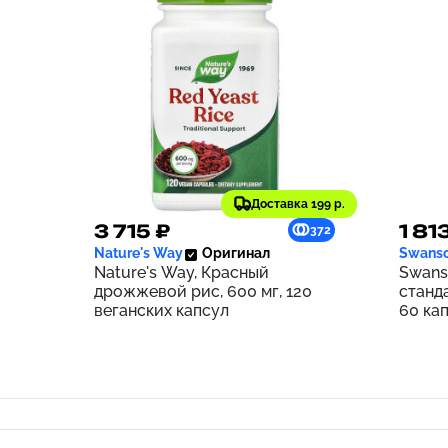
Доставка 199 р.
3 715 ₽
1 81
372
Nature's Way
Оригинал
Swans
Nature's Way, Красный
Swans
дрожжевой рис, 600 мг, 120
станд
веганских капсул
60 ка