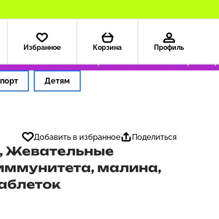
Избранное
Корзина
Профиль
 — 199 ₽
Только оригинальные товары
Оформ
порт
Детям
Добавить в избранное
Поделиться
, Жевательные
иммунитета, малина,
аблеток