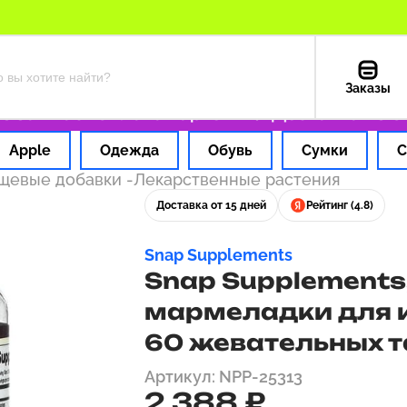
Заказы
 1 час
Оплата картой РФ
Доставка из США
Apple
Одежда
Обувь
Сумки
С
ищевые добавки
-
Лекарственные растения
Доставка от 15 дней
Рейтинг (4.8)
Snap Supplements
Snap Supplements
мармеладки для 
60 жевательных т
Артикул: NPP-25313
2 388 ₽