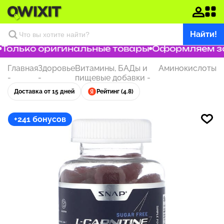
Найти!
олько оригинальные товары
Оформляем зака
Главная
Здоровье
Витамины, БАДы и
Аминокислоты
-
-
пищевые добавки
-
Доставка от 15 дней
Рейтинг (4.8)
+241 бонусов