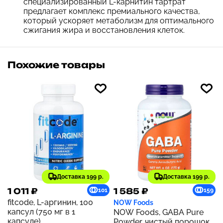
специализированный L-карнитин тартрат
предлагает комплекс премиального качества,
который ускоряет метаболизм для оптимального
сжигания жира и восстановления клеток.
Похожие товары
Доставка 199 р.
Доставка 199 р.
1 011 ₽
1 585 ₽
101
159
fitcode, L-аргинин, 100
NOW Foods
капсул (750 мг в 1
NOW Foods, GABA Pure
капсуле)
Powder, чистый порошок,