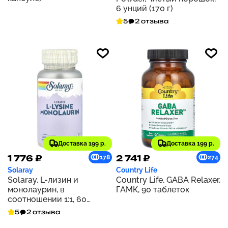
6 унций (170 г)
5
2 отзыва
Доставка 199 р.
Доставка 199 р.
1 776 ₽
2 741 ₽
178
274
Solaray
Country Life
Solaray, L-лизин и
Country Life, GABA Relaxer,
монолаурин, в
ГАМК, 90 таблеток
соотношении 1:1, 60
вегетарианских капсул
5
2 отзыва