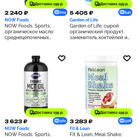
Доставка 199 р.
Доставка 199 р.
2 240 ₽
5 405 ₽
224
541
NOW Foods
Garden of Life
NOW Foods, Sports,
Garden of Life, сырой
органическое масло
органический продукт,
среднецепочечных
заменитель коктейлей и
триглицеридов, 14 г, 473
приемов пищи, со вкусом
мл (16 жидк. Унций)
чая масала с ванилью,
1064 г (37,53 унции)
Доставка 199 р.
Доставка 199 р.
3 623 ₽
3 283 ₽
362
328
NOW Foods
Fit & Lean
NOW Foods, Sports,
Fit & Lean, Meal Shake,