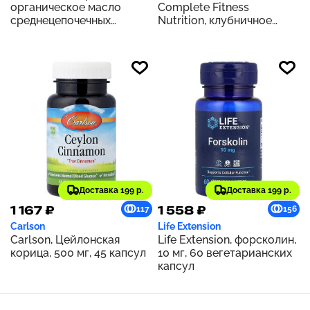
органическое масло
Complete Fitness
среднецепочечных
Nutrition, клубничное
триглицеридов, 14 г, 946
песочное печенье, 365 г
мл (32 жидк. Унции)
(0,8 фунта)
Доставка 199 р.
Доставка 199 р.
1 167 ₽
1 558 ₽
117
156
Carlson
Life Extension
Carlson, Цейлонская
Life Extension, форсколин,
корица, 500 мг, 45 капсул
10 мг, 60 вегетарианских
капсул