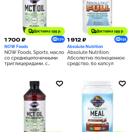
Доставка 199 р.
Доставка 199 р.
1 700 ₽
1 912 ₽
170
191
NOW Foods
Absolute Nutrition
NOW Foods, Sports, масло
Absolute Nutrition,
со среднецепочечными
Абсолютно полноценное
триглицеридами, с
средство, 60 капсул
нейтральным вкусом, 473
мл (16 жидк. унций)