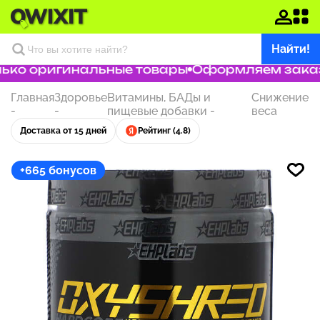
Найти!
ко оригинальные товары
Оформляем заказ з
Главная
Здоровье
Витамины, БАДы и
Снижение
-
-
пищевые добавки
-
веса
Доставка от 15 дней
Рейтинг (4.8)
+665 бонусов