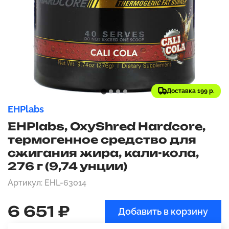
Доставка 199 р.
EHPlabs
EHPlabs, OxyShred Hardcore,
термогенное средство для
сжигания жира, кали-кола,
276 г (9,74 унции)
Артикул: EHL-63014
6 651 ₽
Добавить в корзину