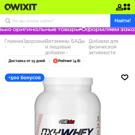
Найти!
ко оригинальные товары
Оформляем заказ з
Главная
Здоровье
Витамины, БАДы
Добавки для
-
-
и пищевые
физической
добавки
-
активности
Доставка от 15 дней
Рейтинг (4.8)
+500 бонусов