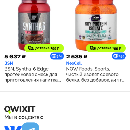
Доставка 199 р.
Доставка 199 р.
5 637 ₽
2 535 ₽
564
254
BSN
NeoCell
BSN, Syntha-6 Edge,
NOW Foods, Sports,
протеиновая смесь для
чистый изолят соевого
приготовления напитка,
белка, без добавок, 544 г
шоколадный молочный
(1,2 фунта)
коктейль, 1,12 кг (2,47
фунта)
Мы в соцсетях: