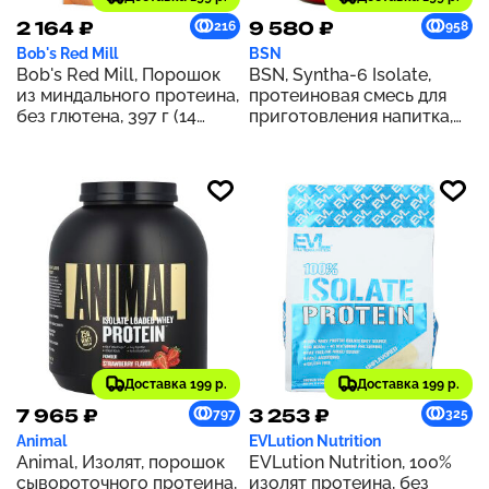
2 164 ₽
9 580 ₽
216
958
Bob's Red Mill
BSN
Bob's Red Mill, Порошок
BSN, Syntha-6 Isolate,
из миндального протеина,
протеиновая смесь для
без глютена, 397 г (14
приготовления напитка,
унций)
печенье с арахисовой
пастой, 1,82 кг (4,02 фунта)
Доставка 199 р.
Доставка 199 р.
7 965 ₽
3 253 ₽
797
325
Animal
EVLution Nutrition
Animal, Изолят, порошок
EVLution Nutrition, 100%
сывороточного протеина,
изолят протеина, без