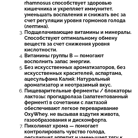
rhamnosus способствует здоровью
кишечника и укрепляет иммунитет.
уменьшать воспаления и снижать вес за
счет регуляции уровня гормонов голода
(лептина).
Подщелачивающие витамины и минералы.
Способствуют оптимальному обмену
веществ за счет снижения уровня
кислотности.
Витамины группы B — помогают
восполнить запас энергии.
Без искусственных ароматизаторов, без
искусственных красителей, аспартама,
ацесульфама Калий: Натуральный
ароматизатор и неотразимый вкус.
Пищеварительные ферменты / блокаторы
лактозы: прогидролаза (запатентованный
фермент) в сочетании с лактазой
обеспечивают легкое переваривание
OxyWhey. не вызывая вздутия живота,
газообразования и дискомфорта.
Пиколинат хрома — помогает
контролировать чувство голода,
регулирует аппетит и уменьшает тягу к