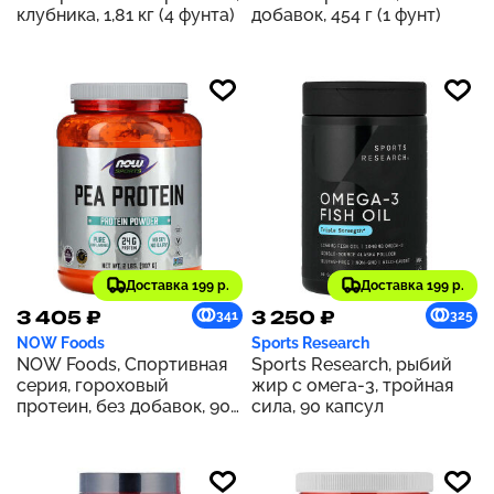
клубника, 1,81 кг (4 фунта)
добавок, 454 г (1 фунт)
Доставка 199 р.
Доставка 199 р.
3 405 ₽
3 250 ₽
341
325
NOW Foods
Sports Research
NOW Foods, Спортивная
Sports Research, рыбий
серия, гороховый
жир с омега-3, тройная
протеин, без добавок, 907
сила, 90 капсул
г