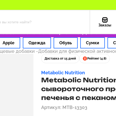
Заказы
 за 1 час
Оплата картой РФ
Доставка из С
Apple
Одежда
Обувь
Сумки
С
ищевые добавки
-
Добавки для физической активно
Доставка от 15 дней
Рейтинг (4.8)
Metabolic Nutrition
Metabolic Nutritio
сывороточного пр
печенья с пеканом,
Артикул: MTB-13303