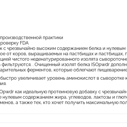
 производственной практики
проверку FDA
к с чрезвычайно высоким содержанием белка и нулевым 
ое от коров, выращиваемых на пастбищах и пастбищах, 
цией чистого неденатурированного изолята сывороточно
за фильтруются. . Очищенный изолят белка ISOpwdr допо
рительных ферментов, которые облегчают пищеварение 
быстро увеличивает уровень аминокислот в сыворотке кр
ия.
 ISOpwdr как идеальную протеиновую добавку с чрезвыча
нулевым содержанием жира, углеводов, лактозы и глютен
менов, а также тех, кто хочет получить максимальную пол