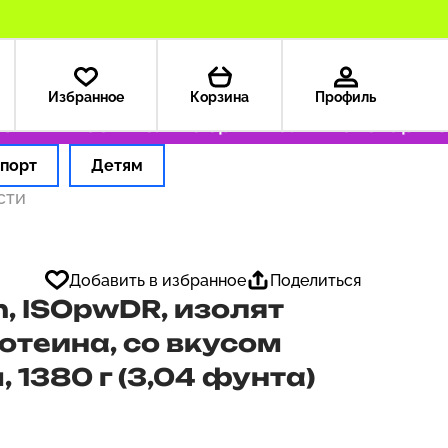
Избранное
Корзина
Профиль
ША — 199 ₽
Только оригинальные товары
Оф
порт
Детям
сти
Добавить в избранное
Поделиться
n, ISOpwDR, изолят
отеина, со вкусом
 1380 г (3,04 фунта)