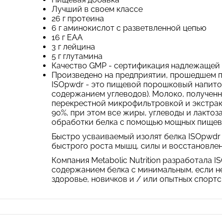
Лучший в своем классе
26 г протеина
6 г аминокислот с разветвленной цепью
16 г EAA
3 г лейцина
5 г глутамина
Качество GMP - сертификация надлежащей
Произведено на предприятии, прошедшем 
ISOpwdr - это пищевой порошковый напито
содержанием углеводов). Молоко, полученн
перекрестной микрофильтровкой и экстрак
90%, при этом все жиры, углеводы и лакто
обработки белка с помощью мощных пищева
Быстро усваиваемый изолят белка ISOpwdr 
быстрого роста мышц, силы и восстановлен
Компания Metabolic Nutrition разработала
содержанием белка с минимальным, если не 
здоровье, новичков и / или опытных спортс