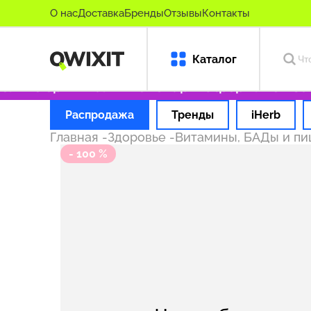
О нас
Доставка
Бренды
Отзывы
Контакты
Каталог
лько оригинальные товары
Оформляем заказ
Распродажа
Тренды
iHerb
Главная
-
Здоровье
-
Витамины, БАДы и п
- 100 %