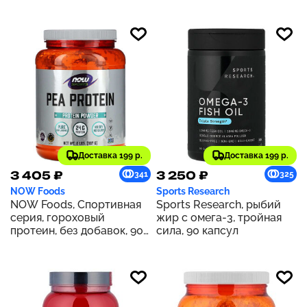
Доставка 199 р.
Доставка 199 р.
3 405 ₽
3 250 ₽
341
325
NOW Foods
Sports Research
NOW Foods, Спортивная
Sports Research, рыбий
серия, гороховый
жир с омега-3, тройная
протеин, без добавок, 907
сила, 90 капсул
г