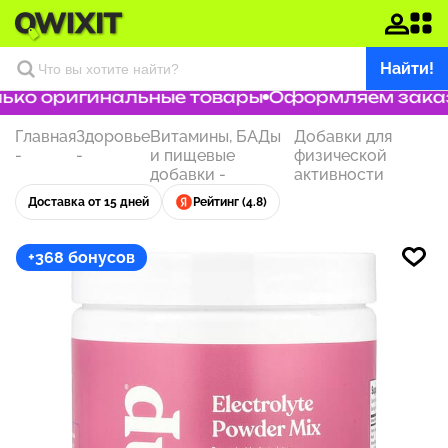
Найти!
ко оригинальные товары
Оформляем заказ з
Главная
Здоровье
Витамины, БАДы
Добавки для
-
-
и пищевые
физической
добавки
-
активности
Доставка от 15 дней
Рейтинг (4.8)
+368 бонусов