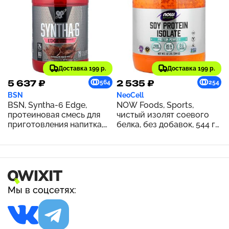
Доставка 199 р.
Доставка 199 р.
5 637 ₽
2 535 ₽
564
254
BSN
NeoCell
BSN, Syntha-6 Edge,
NOW Foods, Sports,
протеиновая смесь для
чистый изолят соевого
приготовления напитка,
белка, без добавок, 544 г
шоколадный молочный
(1,2 фунта)
коктейль, 1,12 кг (2,47
фунта)
Мы в соцсетях: