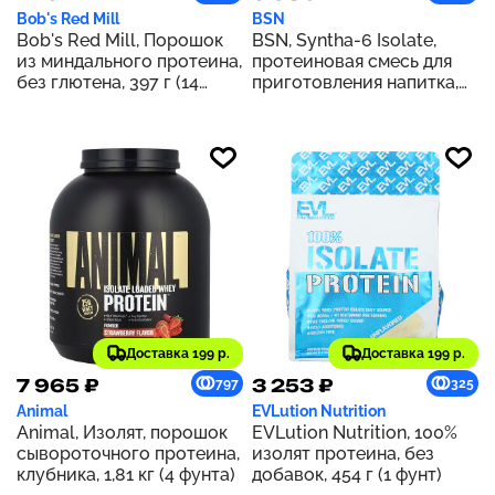
Bob's Red Mill
BSN
Bob's Red Mill, Порошок
BSN, Syntha-6 Isolate,
из миндального протеина,
протеиновая смесь для
без глютена, 397 г (14
приготовления напитка,
унций)
печенье с арахисовой
пастой, 1,82 кг (4,02 фунта)
Доставка 199 р.
Доставка 199 р.
7 965 ₽
3 253 ₽
797
325
Animal
EVLution Nutrition
Animal, Изолят, порошок
EVLution Nutrition, 100%
сывороточного протеина,
изолят протеина, без
клубника, 1,81 кг (4 фунта)
добавок, 454 г (1 фунт)